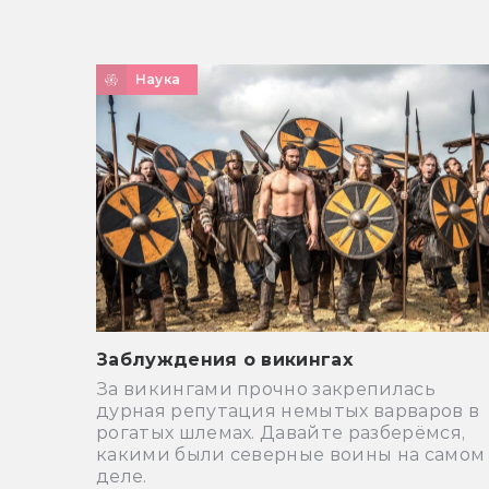
Наука
Заблуждения о викингах
За викингами прочно закрепилась
дурная репутация немытых варваров в
рогатых шлемах. Давайте разберёмся,
какими были северные воины на самом
деле.