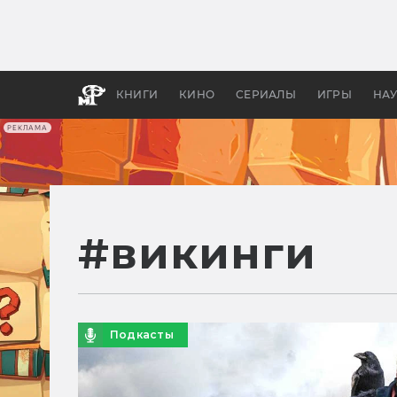
Какие
авгус
апока
детск
КНИГИ
КИНО
СЕРИАЛЫ
ИГРЫ
НА
РЕКЛАМА
#
викинги
Подкасты