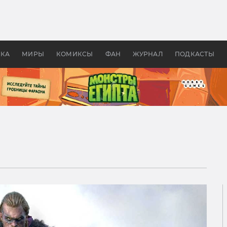
 фильмы смотреть в
Как создавались «Страшил
те 2026? В мире —
фильм, без которого не б
липсис, в России —
бы «Властелина колец»
ие комедии
УКА
МИРЫ
КОМИКСЫ
ФАН
ЖУРНАЛ
ПОДКАСТЫ