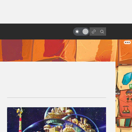
ы»:
«Хищник»: история культового
ыло
боевика. Как Ван Дамм не стал
пришельцем