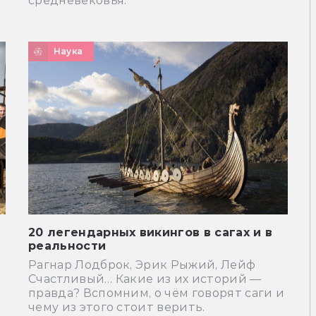
средневековья.
Наука
20 легендарных викингов в сагах и в
реальности
Рагнар Лодброк, Эрик Рыжий, Лейф
Счастливый… Какие из их историй —
правда? Вспомним, о чём говорят саги и
чему из этого стоит верить.