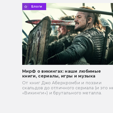
Блоги
МирФ о викингах: наши любимые
книги, сериалы, игры и музыка
От книг Джо Аберкромби и поэзии
скальдов до отличного сериала (и это н
«Викинги») и брутального металла.