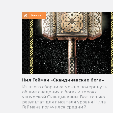
Книги
Нил Гейман «Скандинавские боги»
Из этого сборника можно почерпнуть
общие сведения о богах и героях
языческой Скандинавии. Вот только
результат для писателя уровня Нила
Геймана получился средний.