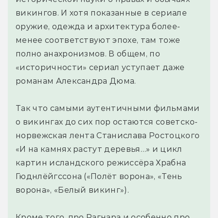
викингов. И хотя показанные в сериале
оружие, одежда и архитектура более-
менее соответствуют эпохе, там тоже
полно анахронизмов. В общем, по
«историчности» сериал уступает даже
романам Александра Дюма.
Так что самыми аутентичными фильмами
о викингах до сих пор остаются советско-
норвежская лента Станислава Ростоцкого
«И на камнях растут деревья…» и цикл
картин исландского режиссёра Храбна
Гюднлёйгссона («Полёт ворона», «Тень
ворона», «Белый викинг»).
Кроме того, про Рагнара и особенно про