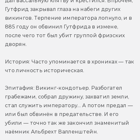
дал вассальную клятву и крестился. Впрочем, 
Гутфрид закрывал глаза на набеги других 
викингов. Терпение императора лопнуло, и в 
885 году он обвинил Гутфрида в измене, 
после чего тот был убит группой фризских 
дворян.
История: Часто упоминается в хрониках — так 
что личность историческая.
Эпитафия: Викинг-кондотьер. Разбогател 
грабежами, собрал дружину, захватил земли, 
стал служить императору… А потом предал — 
или был обвинён в предательстве. И его 
убили — точно так же закончил знаменитый 
наёмник Альбрехт Валленштейн.