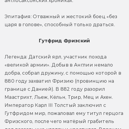
англосаксонских хрониках.
Эпитафия: Отважный и жестокий боец «без 
царя в голове», способный только драться.
Гутфрид Фризский
Легенда: Датский ярл, участник похода 
«великой армии». Добыв в Англии немало 
добра, собрал дружину, с помощью которой в 
880 году захватил Фризию (провинцию на 
границе с Данией). В 882 году разорил 
Маастрихт, Льеж, Кёльн, Трир, Мец и Ахен. 
Император Карл III Толстый заключил с 
Гутфридом мир, пожаловал ему титул герцога 
Фризского, после чего матёрый грабитель 