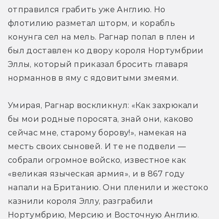
отправился грабить уже Англию. Но 
флотилию разметал шторм, и корабль 
конунга сел на мель. Рагнар попал в плен и 
был доставлен ко двору короля Нортумбрии 
Эллы, который приказал бросить главаря 
норманнов в яму с ядовитыми змеями.
Умирая, Рагнар воскликнул: «Как захрюкали 
бы мои родные поросята, знай они, каково 
сейчас мне, старому борову!», намекая на 
месть своих сыновей. И те не подвели — 
собрали огромное войско, известное как 
«великая языческая армия», и в 867 году 
напали на Британию. Они пленили и жестоко 
казнили короля Эллу, разграбили 
Нортумбрию, Мерсию и Восточную Англию. 