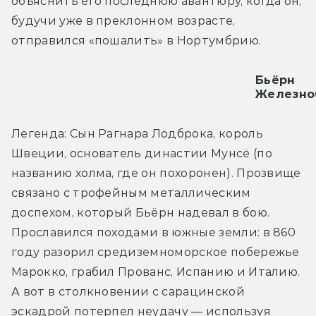
объяснить его последнюю авантюру, когда он, 
будучи уже в преклонном возрасте, 
отправился «пошалить» в Нортумбрию.
Бьёрн
Железно
Легенда: Сын Рагнара Лодброка, король 
Швеции, основатель династии Мунсё (по 
названию холма, где он похоронен). Прозвище 
связано с трофейным металлическим 
доспехом, который Бьёрн надевал в бою. 
Прославился походами в южные земли: в 860 
году разорил средиземноморское побережье 
Марокко, грабил Прованс, Испанию и Италию. 
А вот в столкновении с сарацинской 
эскадрой потерпел неудачу — используя 