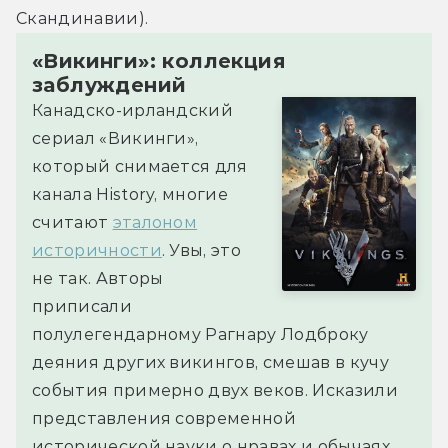
Скандинавии).
«Викинги»: коллекция
заблуждений
Канадско-ирландский
сериал «Викинги»,
который снимается для
канала History, многие
считают
эталоном
историчности
. Увы, это
не так. Авторы
приписали
полулегендарному Рагнару Лодброку
деяния других викингов, смешав в кучу
события примерно двух веков. Исказили
представления современной
исторической науки о нравах и обычаях