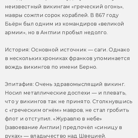
неизвестный викингам «греческий огонь», 
мавры сожгли сорок кораблей. В 867 году 
Бьёрн был одним из командиров «великой 
армии», но в Англии пробыл недолго.
История: Основной источник — саги. Однако 
в нескольких хрониках франков упоминается 
вождь викингов по имени Берно.
Эпитафия: Очень здравомыслящий викинг. 
Носил металлические доспехи — и плевать, 
что у викингов так не принято. Столкнувшись 
с «греческим огнём» мавров, не стал гробить 
флот и отступил. «Журавлю в небе» 
(завоевание Англии) предпочёл «синицу в 
руках» — владычество над Швецией.