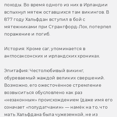
походы. Во время одного из них в Ирландии 
вспыхнул мятеж оставшихся там викингов. В 
877 году Хальфдан вступил в бой с 
мятежниками при Странгфорд-Лох, потерпел 
поражение и погиб.
История: Кроме саг, упоминается в 
англосаксонских и ирландских хрониках.
Эпитафия: Честолюбивый викинг, 
обуреваемый жаждой великих свершений. 
Возможно, его ожесточённое стремление 
возвыситься обусловлено как раз 
«незаконным» происхождением (даже имя его 
означает «полудатчанин» — намёк на то, что 
мать Хальфдана была чужеземкой, не из 