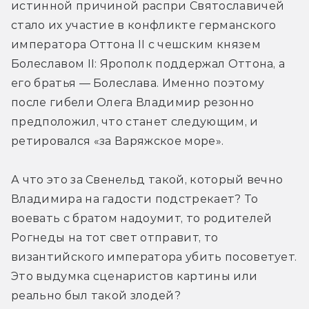
истинной причиной распри Святославичей 
стало их участие в конфликте германского 
императора Оттона II с чешским князем 
Болеславом II: Ярополк поддержал Оттона, а 
его братья — Болеслава. Именно поэтому 
после гибели Олега Владимир резонно 
предположил, что станет следующим, и 
ретировался «за Варяжское море».
А что это за Свенельд такой, который вечно 
Владимира на гадости подстрекает? То 
воевать с братом надоумит, то родителей 
Рогнеды на тот свет отправит, то 
византийского императора убить посоветует. 
Это выдумка сценаристов картины или 
реально был такой злодей?