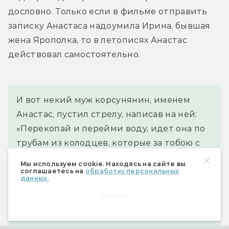
дословно. Только если в фильме отправить 
записку Анастаса надоумила Ирина, бывшая 
жена Ярополка, то в летописях Анастас 
действовал самостоятельно.
И вот некий муж корсунянин, именем 
Анастас, пустил стрелу, написав на ней: 
«Перекопай и перейми воду, идет она по 
трубам из колодцев, которые за тобою с 
востока». Владимир же, услышав об этом, 
Мы используем cookie. Находясь на сайте вы
посмотрел на небо и сказал: «Если 
соглашаетесь на
обработку персональных
данных.
сбудется это — сам крещусь!» И тотчас же 
Принять
повелел копать наперерез трубам и 
перенял воду. Люди изнемогли от жажды 
и сдались.