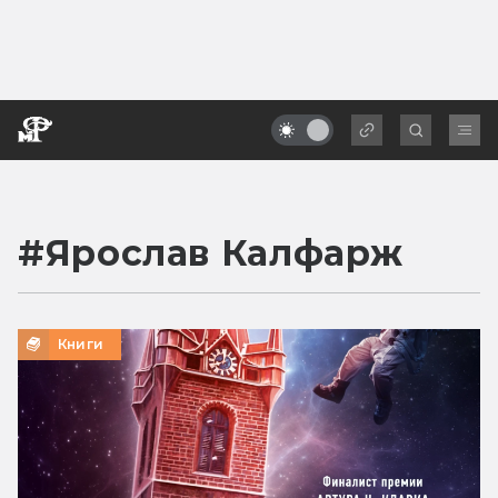
#
Ярослав Калфарж
Книги