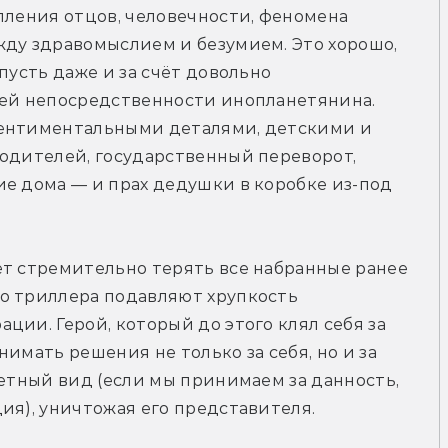
пления отцов, человечности, феномена 
ду здравомыслием и безумием. Это хорошо, 
пусть даже и за счёт довольно 
оей непосредственности инопланетянина. 
сентиментальными деталями, детскими и 
одителей, государственный переворот, 
е дома — и прах дедушки в коробке из-под 
т стремительно терять все набранные ранее 
о триллера подавляют хрупкость 
ии. Герой, который до этого клял себя за 
имать решения не только за себя, но и за 
нетный вид (если мы принимаем за данность, 
ия), уничтожая его представителя.