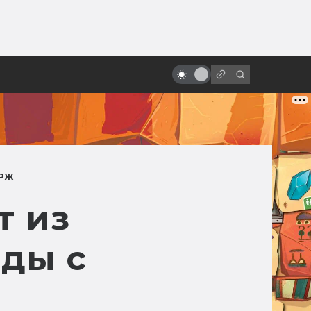
от
Безумные идеи, вырезанные из
фильмов про Чужого
РЖ
т из
еды с