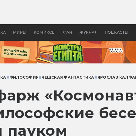
оздавались «Страшилы»:
«Одиссея» Нолана: что эт
, без которого не было
фильм сделал с Гомером и
ластелина колец»
Древней Грецией
УКА
МИРЫ
КОМИКСЫ
ФАН
ЖУРНАЛ
ПОДКАСТЫ
ИКА
#
ФИЛОСОФИЯ
#
ЧЕШСКАЯ ФАНТАСТИКА
#
ЯРОСЛАВ КАЛФА
фарж «Космонав
илософские бес
 пауком