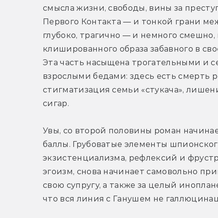
смысла жизни, свободы, вины за престу
Первого Контакта — и тонкой грани меж
глубоко, трагично — и немного смешно, 
клишированного образа забавного в св
Эта часть насыщена трогательными и 
взрослыми бедами: здесь есть смерть р
стигматизация семьи «стукача», лишени
сигар.
Увы, со второй половины роман начинае
баллы. Грубоватые элементы шпионског
экзистенциализма, рефлексий и фрустрац
эгоизм, снова начинает самовольно прин
свою супругу, а также за целый инопла
что вся линия с Ганушем не галлюцинац