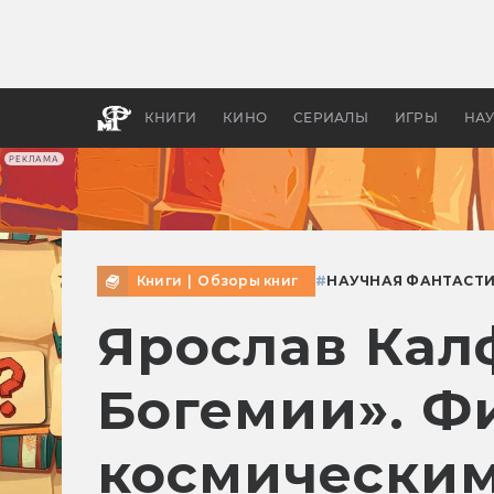
Как с
фильм
бы «В
КНИГИ
КИНО
СЕРИАЛЫ
ИГРЫ
НА
РЕКЛАМА
Книги
|
Обзоры книг
#
НАУЧНАЯ ФАНТАСТ
Ярослав Кал
Богемии». Ф
космическим