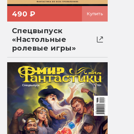
490 ₽
Купить
Спецвыпуск
«Настольные
ролевые игры»