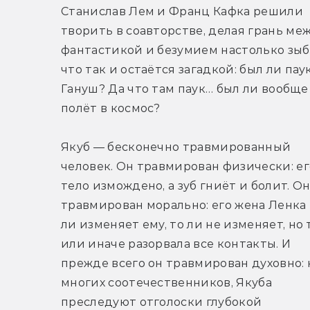
Станислав Лем и Франц Кафка решили 
творить в соавторстве, делая грань меж
фантастикой и безумием настолько зыбк
что так и остаётся загадкой: был ли паук
Гануш? Да что там паук… был ли вообще 
полёт в космос?
Якуб — бесконечно травмированный 
человек. Он травмирован физически: его
тело измождено, а зуб гниёт и болит. Он
травмирован морально: его жена Ленка 
ли изменяет ему, то ли не изменяет, но т
или иначе разорвала все контакты. И 
прежде всего он травмирован духовно: к
многих соотечественников, Якуба 
преследуют отголоски глубокой 