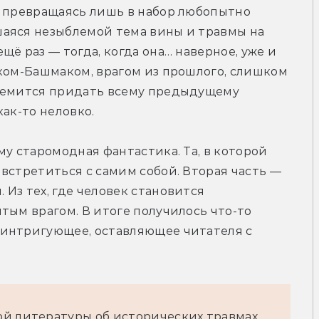
, превращаясь лишь в набор любопытно 
аяся незыблемой тема вины и травмы на 
ё раз — тогда, когда она… наверное, уже и 
ком-Башмаком, врагом из прошлого, слишком 
ремится придать всему предыдущему 
как-то неловко.
у старомодная фантастика. Та, в которой 
встретиться с самим собой. Вторая часть — 
Из тех, где человек становится 
тым врагом. В итоге получилось что-то 
интригующее, оставляющее читателя с 
ой литературы об исторических травмах