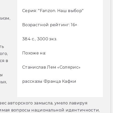
Серия: "Fanzon. Наш выбор"
изм, 
Возрастной рейтинг: 16+
384 с., 3000 экз.
ь 
Похоже на:
го, 
я в 
Станислав Лем «Солярис»
ы 
рассказы Франца Кафки
х, 
с авторского замысла, умело лавируя 
имая вопросы национальной идентичности, 