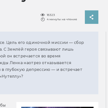
18323
4 минуты на чтение
осе. Цель его одиночной миссии — сбор
а. С Землёй героя связывают лишь
рой он встречается во время
жды Ленка наотрез отказывается
я в глубокую депрессию — и встречает
«Нутеллу»?
бы 