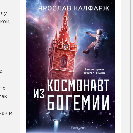
ду 
ой, 
 
 
 
то 
ак 
ак и 