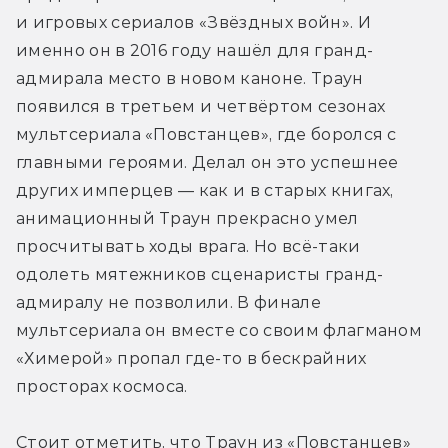
и игровых сериалов «Звёздных войн». И 
именно он в 2016 году нашёл для гранд-
адмирала место в новом каноне. Траун 
появился в третьем и четвёртом сезонах 
мультсериала «Повстанцев», где боролся с 
главными героями. Делал он это успешнее 
других имперцев — как и в старых книгах, 
анимационный Траун прекрасно умел 
просчитывать ходы врага. Но всё-таки 
одолеть мятежников сценаристы гранд-
адмиралу не позволили. В финале 
мультсериала он вместе со своим флагманом 
«Химерой» пропал где-то в бескрайних 
просторах космоса.
Стоит отметить, что Траун из «Повстанцев» 