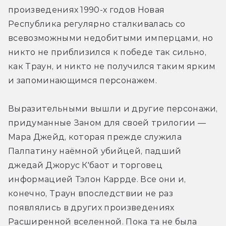
произведениях 1990-х годов Новая 
Республика регулярно сталкивалась со 
всевозможными недобитыми имперцами, но 
никто не приблизился к победе так сильно, 
как Траун, и никто не получился таким ярким 
и запоминающимся персонажем.
Выразительными вышли и другие персонажи, 
придуманные Заном для своей трилогии — 
Мара Джейд, которая прежде служила 
Палпатину наёмной убийцей, падший 
джедай Джорус К'баот и торговец 
информацией Тэлон Каррде. Все они и, 
конечно, Траун впоследствии не раз 
появлялись в других произведениях 
Расширенной вселенной. Пока та не была 