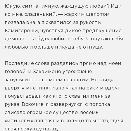
Юную, симпатичную, жаждущую любви? Иди 
ко мне, сладенький, — жарким шепотом 
позвала она, а я схватился за рукоять 
Камигороши, чувствуя дикое предвкушение 
демона. — Я буду любить тебя. Я опутаю тебя 
любовью и больше никуда не отпущу.
Последние слова раздались прямо над моей 
головой, и Хакаимоно угрожающе 
запульсировал в моем сознании. Не глядя 
вверх, я инстинктивно упал на руки и вдруг 
почувствовал, как кто­то схватил меня за 
рукав. Вскочив, я развернулся: с потолка 
свисало огромное существо, восемь 
хитиновых лап взяли в кольцо то место, где я 
стоял секунду назад.