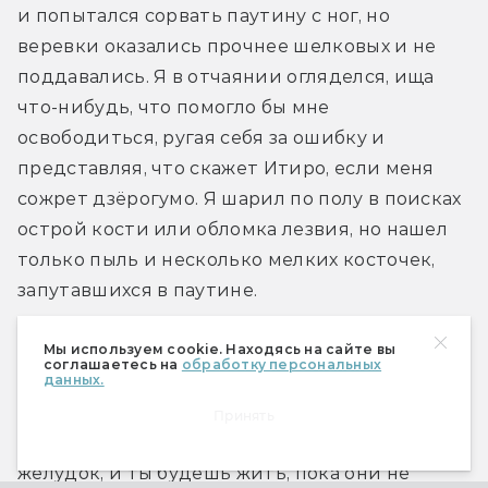
и попытался сорвать паутину с ног, но 
веревки оказались прочнее шелковых и не 
поддавались. Я в отчаянии огляделся, ища 
что­-нибудь, что помогло бы мне 
освободиться, ругая себя за ошибку и 
представляя, что скажет Итиро, если меня 
сожрет дзёрогумо. Я шарил по полу в поисках 
острой кости или обломка лезвия, но нашел 
только пыль и несколько мелких косточек, 
запутавшихся в паутине.
Мы используем cookie. Находясь на сайте вы
— У меня для тебя особый подарок, человек, 
соглашаетесь на
обработку персональных
данных.
— сказала дзёгуромо, продолжая волочить 
меня по полу. — Ты станешь гнездом для 
Принять
моего нового выводка. Я отложу яйца тебе в 
желудок, и ты будешь жить, пока они не 