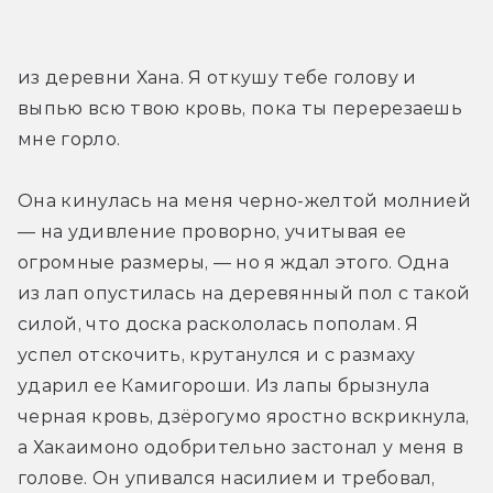
из деревни Хана. Я откушу тебе голову и 
выпью всю твою кровь, пока ты перерезаешь 
мне горло.
Она кинулась на меня черно­-желтой молнией 
— на удивление проворно, учитывая ее 
огромные размеры, — но я ждал этого. Одна 
из лап опустилась на деревянный пол с такой 
силой, что доска раскололась пополам. Я 
успел отскочить, крутанулся и с размаху 
ударил ее Камигороши. Из лапы брызнула 
черная кровь, дзёрогумо яростно вскрикнула, 
а Хакаимоно одобрительно застонал у меня в 
голове. Он упивался насилием и требовал, 