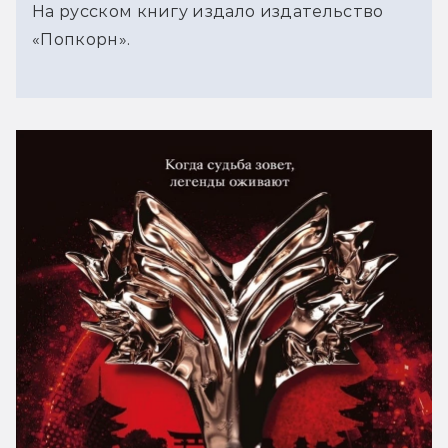
На русском книгу издало издательство
«Попкорн».