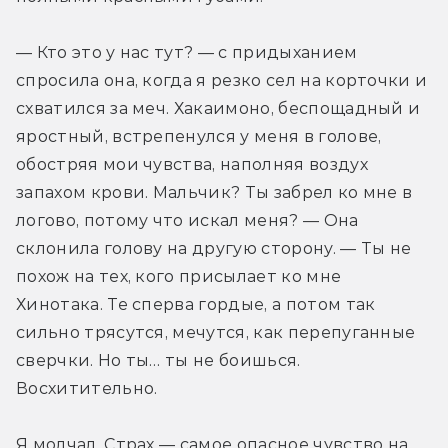
— Кто это у нас тут? — с придыханием 
спросила она, когда я резко сел на корточки и 
схватился за меч. Хакаимоно, беспощадный и 
яростный, встрепенулся у меня в голове, 
обостряя мои чувства, наполняя воздух 
запахом крови. Мальчик? Ты забрел ко мне в 
логово, потому что искал меня? — Она 
склонила голову на другую сторону. — Ты не 
похож на тех, кого присылает ко мне 
Хинотака. Те сперва гордые, а потом так 
сильно трясутся, мечутся, как перепуганные 
сверчки. Но ты… ты не боишься. 
Восхитительно.
Я молчал. Страх — самое опасное чувство на 