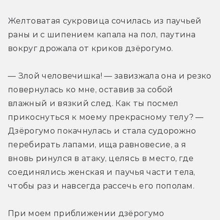
Желтоватая сукровица сочилась из паучьей 
раны и с шипением капала на пол, паутина 
вокруг дрожала от криков дзёрогумо.
— Злой человечишка! — завизжала она и резко 
повернулась ко мне, оставив за собой 
влажный и вязкий след. Как ты посмел 
прикоснуться к моему прекрасному телу? — 
Дзёрогумо покачнулась и стала судорожно 
перебирать лапами, ища равновесие, а я 
вновь ринулся в атаку, целясь в место, где 
соединялись женская и паучья части тела, 
чтобы раз и навсегда рассечь его пополам.
При моем приближении дзёрогумо 