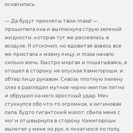
оскалилась.
— Да будут прокляты твои глаза! — 
прошипела она и выплюнула струю зеленой 
жидкости, которая тут же рассеялась в 
воздухе. Я отскочил, но ядовитая взвесь все 
же пристала к моему лицу, и глаза начало 
сильно жечь. Быстро моргая и пошатываясь, я 
отошел в сторону, не опуская Камигороши, и 
обтер лицо рукавом. Сквозь плотную пелену 
слез я разглядел мутное черно-­желтое пятно 
и обрушил на него яростный удар. Меч 
стукнулся обо что-­то огромное, а хитиновая 
лапа, будто гигантский молот, сбила меня с 
ног и отшвырнула в сторону. Камигороши 
вылетел у меня из рук, я покатился по полу, 