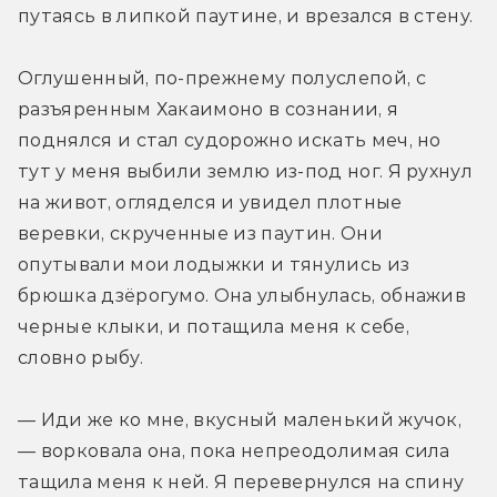
путаясь в липкой паутине, и врезался в стену.
Оглушенный, по­-прежнему полуслепой, с 
разъяренным Хакаимоно в сознании, я 
поднялся и стал судорожно искать меч, но 
тут у меня выбили землю из-­под ног. Я рухнул 
на живот, огляделся и увидел плотные 
веревки, скрученные из паутин. Они 
опутывали мои лодыжки и тянулись из 
брюшка дзёрогумо. Она улыбнулась, обнажив 
черные клыки, и потащила меня к себе, 
словно рыбу.
— Иди же ко мне, вкусный маленький жучок, 
— ворковала она, пока непреодолимая сила 
тащила меня к ней. Я перевернулся на спину 