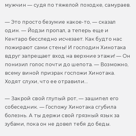
мужчин — судя по тяжелой походке, самураев.
— Это просто безумие какое-­то, — сказал 
один. — Йодзи пропал, а теперь еще и 
Кентаро бесследно исчезает. Как будто нас 
пожирают сами стены! И господин Хинотака 
вдруг запрещает вход на верхние этажи! — Он 
понизил голос почти до шепота. — Возможно, 
всему виной призрак госпожи Хинотака. 
Ходят слухи, что ее отравили…
— Закрой свой глупый рот, — зашипел его 
собеседник. — Госпожу Хинотака сгубила 
болезнь. А ты держи свой грязный язык за 
зубами, пока он не довел тебя до беды.