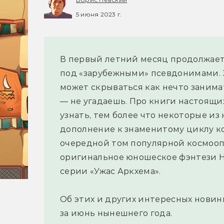
5 июня 2023 г.
В первый летний месяц продолжает
под «зарубежными» псевдонимами.
может скрываться как нечто занима
— не угадаешь. Про книги настоящи
узнать, тем более что некоторые из
дополнение к знаменитому циклу к
очередной том популярной космооп
оригинальное юношеское фэнтези Н
серии «Ужас Аркхема».
Об этих и других интересных нови
за июнь нынешнего года.