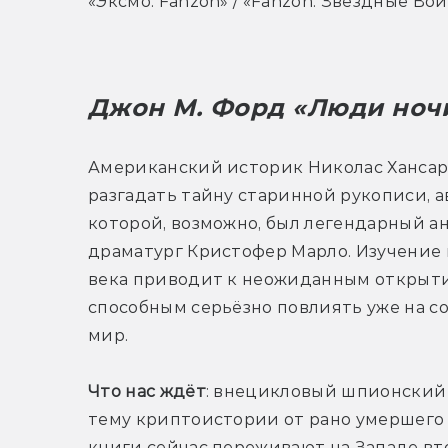
«Эксмо: Fanzon» / «Fanzon. Звёздные Во
Джон М. Форд «Люди ноч
Американский историк Николас Хансар
разгадать тайну старинной рукописи, а
которой, возможно, был легендарный а
драматург Кристофер Марло. Изучение п
века приводит к неожиданным открыти
способным серьёзно повлиять уже на с
мир.
Что нас ждёт
: внецикловый шпионский 
тему криптоистории от рано умершего а
книги сейчас переживают на Западе вто