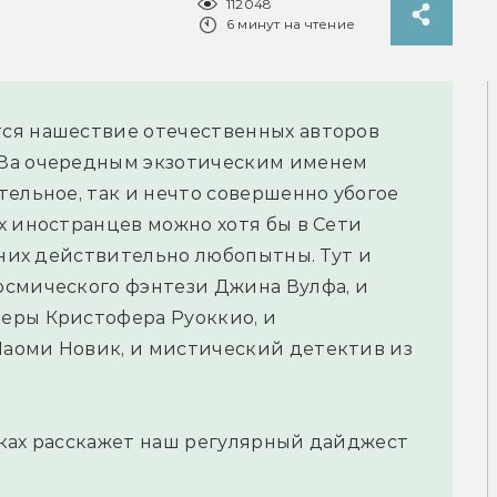
112048
6 минут на чтение
ся нашествие отечественных авторов
 За очередным экзотическим именем
тельное, так и нечто совершенно убогое
х иностранцев можно хотя бы в Сети
 них действительно любопытны. Тут и
осмического фэнтези Джина Вулфа, и
еры Кристофера Руоккио, и
аоми Новик, и мистический детектив из
нках расскажет наш регулярный дайджест