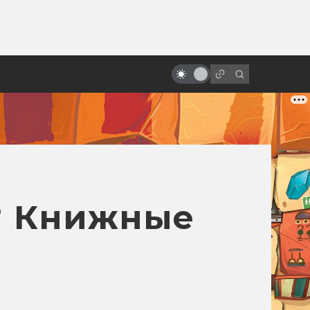
ы»:
ыло
«Люди Икс»: всё о фильмах серии
и? Книжные