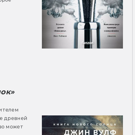
ок» 
ителем 
е древней 
о может 