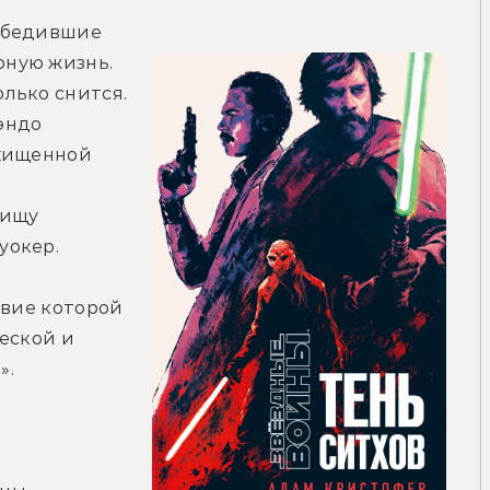
обедившие 
ную жизнь. 
ько снится. 
ндо 
хищенной 
ищу 
уокер.
твие которой 
еской и 
».