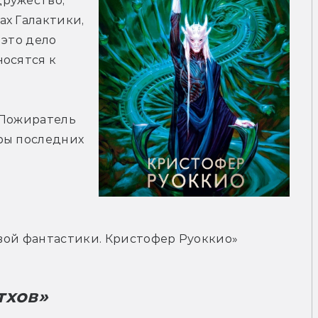
ружество, 
х Галактики, 
это дело 
осятся к 
«Пожиратель 
ры последних 
новой фантастики. Кристофер Руоккио»
тхов» 