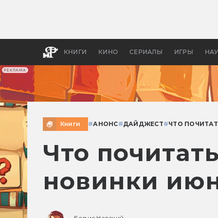
Какие
авгус
апока
детск
КНИГИ
КИНО
СЕРИАЛЫ
ИГРЫ
НА
РЕКЛАМА
Книги
#
АНОНС
#
ДАЙДЖЕСТ
#
ЧТО ПОЧИТА
Что почитат
новинки июн
Борис Невский