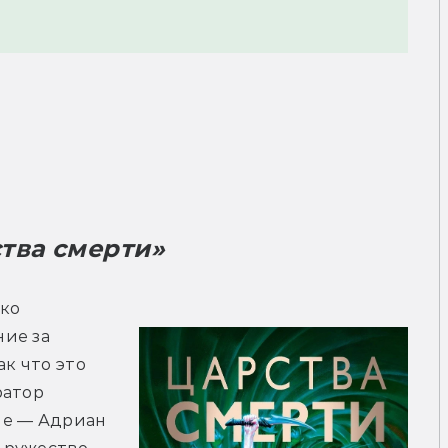
тва смерти» 
ко 
ие за 
к что это 
атор 
е — Адриан 