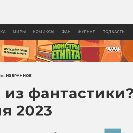
 фильмы смотреть в
Как создавались «Страшил
те 2026? В мире —
фильм, без которого не б
липсис, в России —
бы «Властелина колец»
ие комедии
УКА
МИРЫ
КОМИКСЫ
ФАН
ЖУРНАЛ
ПОДКАСТЫ
ТЬ
#
ИЗБРАННОЕ
ь из фантастик
я 2023