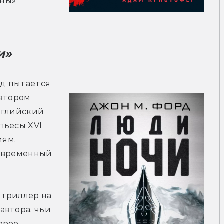
йны»
и» 
д пытается 
втором 
нглийский 
ьесы XVI 
ям, 
овременный 
триллер на 
втора, чьи 
рое 