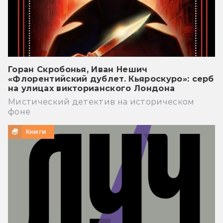
Горан Скробонья, Иван Нешич
«Флорентийский дублет. Кьяроскуро»: серб
на улицах викторианского Лондона
Мистический детектив на историческом
фоне
Книги