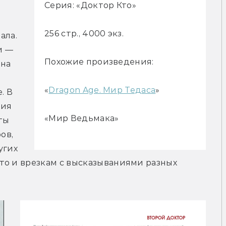
Серия: «Доктор Кто»
256 стр., 4000 экз.
ла. 
 — 
Похожие произведения:
на 
«
Dragon Age. Мир Тедаса
»
 В 
ия 
«Мир Ведьмака»
ы 
в, 
гих 
то и врезкам с высказываниями разных 