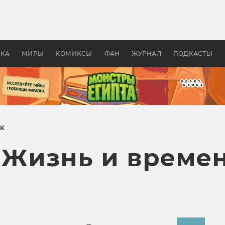
 фильмы смотреть в
Как создавались «Страшил
те 2026? В мире —
фильм, без которого не б
липсис, в России —
бы «Властелина колец»
ие комедии
УКА
МИРЫ
КОМИКСЫ
ФАН
ЖУРНАЛ
ПОДКАСТЫ
УК
 Жизнь и времен