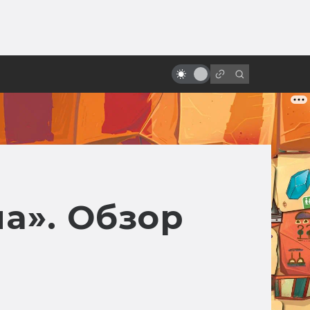
ы»:
«Последний единорог»: история
ыло
философской сказки в книгах и
кино
а». Обзор