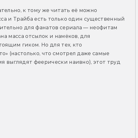
тельно, к тому же читать её можно 
сса и Трайба есть только один существенный 
ительно для фанатов сериала — неофитам 
на масса отсылок и намёков, для 
оящим гиком. Но для тех, кто 
о» (настолько, что смотрел даже самые 
мя выглядят феерически наивно), этот труд 