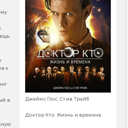
му 
 
ещь 
 
в к 
иг 
Джеймс Госс, Стив Трайб
й в 
Доктор Кто. Жизнь и времена
ную 