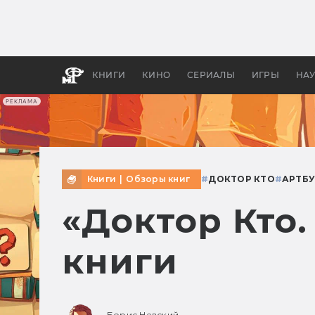
Какие
авгус
апока
детск
КНИГИ
КИНО
СЕРИАЛЫ
ИГРЫ
НА
РЕКЛАМА
Книги
|
Обзоры книг
#
ДОКТОР КТО
#
АРТБ
«Доктор Кто.
книги
Борис Невский