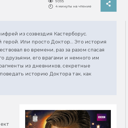
9095
4 минуты на чтение
ифрей из созвездия Кастерборус.
 герой. Или просто Доктор… Это история
ствовал во времени, раз за разом спасая
го друзьями, его врагами и немного им
фрагменты из дневников, секретные
поведать историю Доктора так, как
ект 