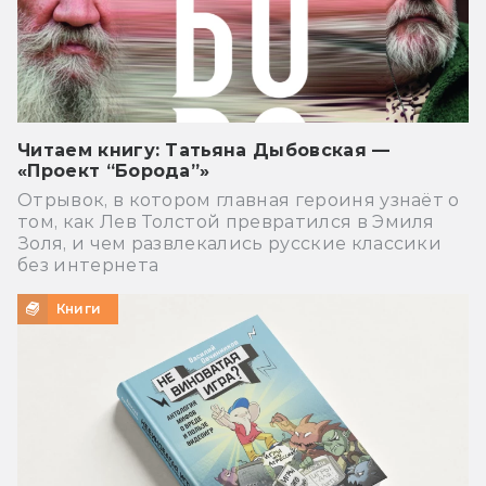
Читаем книгу: Татьяна Дыбовская —
«Проект “Борода”»
Отрывок, в котором главная героиня узнаёт о
том, как Лев Толстой превратился в Эмиля
Золя, и чем развлекались русские классики
без интернета
Книги