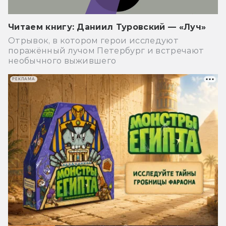
Читаем книгу: Даниил Туровский — «Луч»
Отрывок, в котором герои исследуют
поражённый лучом Петербург и встречают
необычного выжившего
РЕКЛАМА