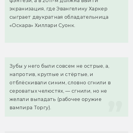
фэнтези, а в 2011-м должна выйти
экранизация, где Эвангелину Харкер
сыграет двукратная обладательница
«Оскара» Хиллари Суонк.
Зубы у него были совсем не острые, а, 
напротив, круглые и стёртые, и 
отблёскивали синим, словно сгнили в 
сероватых челюстях, — сгнили, но не 
желали выпадать (рабочее оружие 
вампира Торгу).