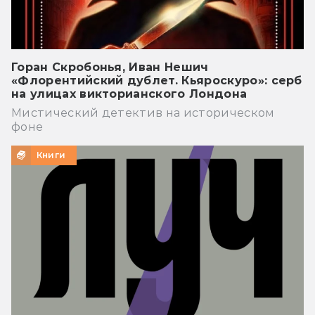
Горан Скробонья, Иван Нешич
«Флорентийский дублет. Кьяроскуро»: серб
на улицах викторианского Лондона
Мистический детектив на историческом
фоне
Книги