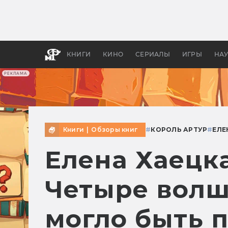
Какие
авгус
апока
детск
КНИГИ
КИНО
СЕРИАЛЫ
ИГРЫ
НА
РЕКЛАМА
Книги
|
Обзоры книг
#
КОРОЛЬ АРТУР
#
ЕЛЕ
Елена Хаецка
Четыре волш
могло быть 