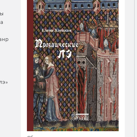
ы 
а 
нр 
э» 