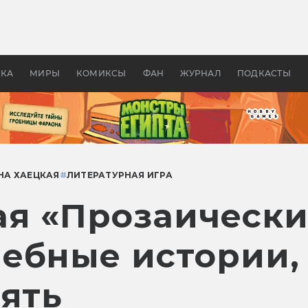
 фильмы смотреть в
Как создавались «Страшил
те 2026? В мире —
фильм, без которого не б
липсис, в России —
бы «Властелина колец»
ие комедии
УКА
МИРЫ
КОМИКСЫ
ФАН
ЖУРНАЛ
ПОДКАСТЫ
НА ХАЕЦКАЯ
#
ЛИТЕРАТУРНАЯ ИГРА
я «Прозаически
ебные истории,
пять