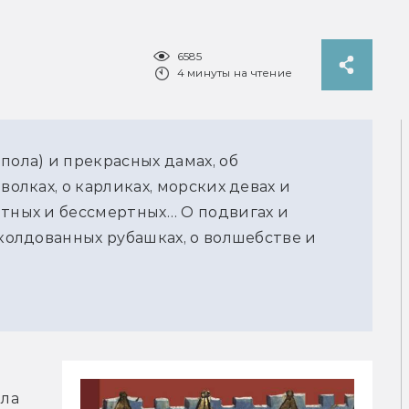
6585
4 минуты на чтение
пола) и прекрасных дамах, об
волках, о карликах, морских девах и
ртных и бессмертных… О подвигах и
аколдованных рубашках, о волшебстве и
ла 