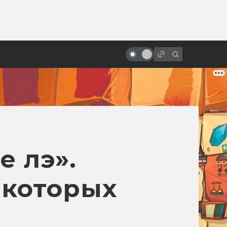
ы»:
ыло
Кто станет новым Миядзаки?
е лэ».
 которых