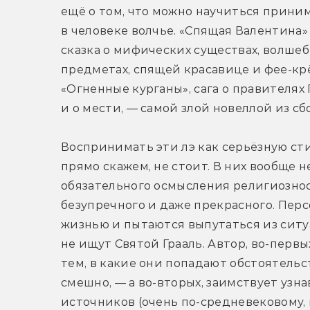
ещё о том, что можно научиться приним
в человеке волчье. «Спящая Валентина» 
сказка о мифических существах, волшеб
предметах, спящей красавице и фее-крё
«Огненные курганы», сага о правителях
и о мести, — самой злой новеллой из сб
Воспринимать эти лэ как серьёзную ст
прямо скажем, не стоит. В них вообще н
обязательного осмысления религиозност
безупречного и даже прекрасного. Пер
жизнью и пытаются выпутаться из ситуац
не ищут Святой Грааль. Автор, во-первы
тем, в какие они попадают обстоятельс
смешно, — а во-вторых, заимствует узн
источников (очень по-средневековому, к