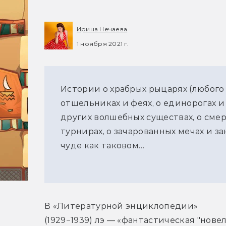
Ирина Нечаева
1 ноября 2021 г.
Истории о храбрых рыцарях (любого 
отшельниках и феях, о единорогах и 
других волшебных существах, о сме
турнирах, о зачарованных мечах и з
чуде как таковом…
В «Литературной энциклопедии» 
(1929−1939) лэ — «фантастическая "новел