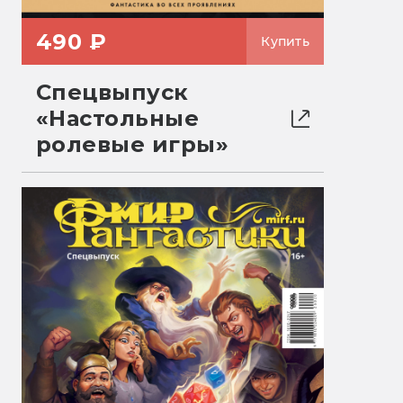
490 ₽
Купить
Спецвыпуск
«Настольные
ролевые игры»