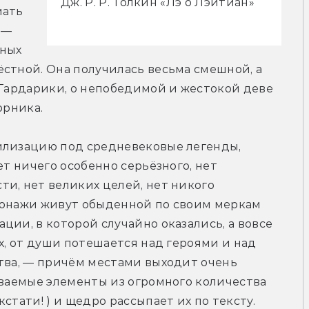
Дж. Р. Р. Толкин «Лэ о Лэйтиан»
ать 
— 
ных 
стной. Она получилась весьма смешной, а 
 Гардарики, о непобедимой и жестокой деве 
орника.
илизацию под средневековые легенды, 
ет ничего особенно серьёзного, нет 
и, нет великих целей, нет никого 
сонажи живут обыденной по своим меркам 
ии, в которой случайно оказались, а вовсе 
х, от души потешается над героями и над 
тва, — причём местами выходит очень 
аваемые элементы из огромного количества 
стати! ) и щедро рассыпает их по тексту.