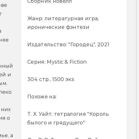
Сборник новелл
ве 
 
Жанр: литературная игра,
иронические фэнтези
 
нее 
Издательство: "Городец", 2021
Серия: Mystic & Fiction
нный 
й и 
304 стр., 1500 экз.
м. 
еко 
Похоже на:
них 
Т. Х. Уайт, тетралогия "Король
я о 
былого и грядущего"
е, а 