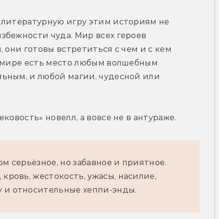
 литературную игру этим историям не 
бежности чуда. Мир всех героев 
 они готовы встретиться с чем и с кем 
м мире есть место любым волшебным 
ьным, и любой магии, чудесной или 
ковость» новелл, а вовсе не в антураже.
ом серьёзное, но забавное и приятное.
 кровь, жестокость, ужасы, насилие,
у и относительные хеппи-энды.