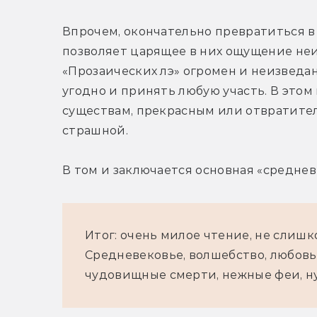
Впрочем, окончательно превратиться в
позволяет царящее в них ощущение неиз
«Прозаических лэ» огромен и неизведан,
угодно и принять любую участь. В это
существам, прекрасным или отвратител
страшной.
В том и заключается основная «средневе
Итог: очень милое чтение, не слишк
Средневековье, волшебство, любовь,
чудовищные смерти, нежные феи, н