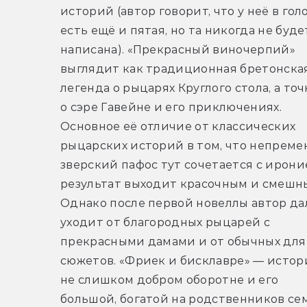
историй (автор говорит, что у неё в голо
есть ещё и пятая, но та никогда не будет
написана). «Прекрасный виночерпий» 
выглядит как традиционная бретонская
легенда о рыцарях Круглого стола, а точ
о сэре Гавейне и его приключениях. 
Основное её отличие от классических 
рыцарских историй в том, что непреме
зверский пафос тут сочетается с ироние
результат выходит красочным и смешны
Однако после первой новеллы автор дал
уходит от благородных рыцарей с 
прекрасными дамами и от обычных для 
сюжетов. «Фриек и бисклавре» — истори
не слишком добром оборотне и его 
большой, богатой на родственников семь