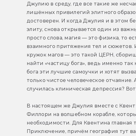
Джулию в среду, где все такие же несч
лишённых привилегий элитного образова
достоверен. И когда Джулия и в этом б
элиту, снова открывается один из важны
просто слова, магия — это физика, то е
взаимного притяжения тел и сюжетов. И
кружок магов — это такой ЦЕРН, сбори
найти «частицу бога», ведь именно так 
бога эти лучшие самоучки и хотят вызва
только чистое человеческое отчаяние. А
случилась клиническая депрессия? Вот
В настоящем же Джулия вместе с Квент
Филлори на волшебном корабле, которы
необходимости. Для Квентина главная т
Приключение, причём география тут ва