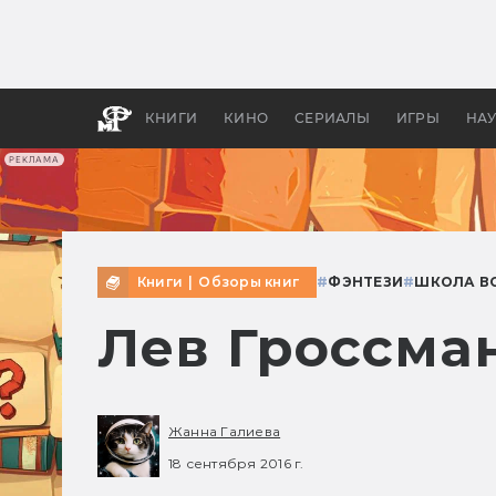
Какие
авгус
апока
детск
КНИГИ
КИНО
СЕРИАЛЫ
ИГРЫ
НА
РЕКЛАМА
Книги
|
Обзоры книг
#
ФЭНТЕЗИ
#
ШКОЛА В
Лев Гроссма
Жанна Галиева
18 сентября 2016 г.