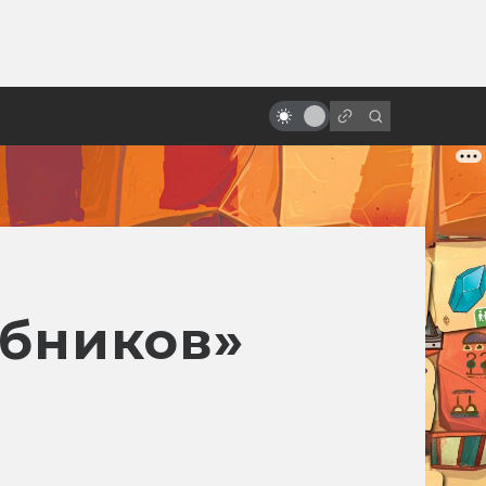
ы»:
«Ворон»: неснятые сиквелы и
ыло
ремейки. Невеста, зомби-коп,
Сатана и Эминем
ебников»