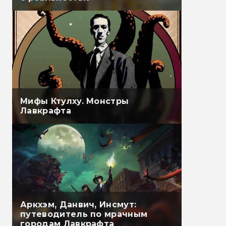
Мифы Ктулху. Монстры
Лавкрафта
Аркхэм, Данвич, Инсмут:
путеводитель по мрачным
городам Лавкрафта