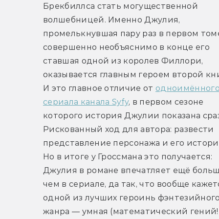
Брекбиллса стать могущественной 
волшебницей. Именно Джулия, 
промелькнувшая пару раз в первом томе
совершенно необъяснимо в конце его 
ставшая одной из королев Филлори, 
оказывается главным героем второй кни
И это главное отличие от 
одноимённого
сериала канала Syfy
, в первом сезоне 
которого история Джулии показана сразу
Рискованный ход для автора: развести 
представление персонажа и его историю
Но в итоге у Гроссмана это получается: 
Джулия в романе впечатляет ещё больше
чем в сериале, да так, что вообще кажетс
одной из лучших героинь фэнтезийного
жанра — умная (математический гений!),