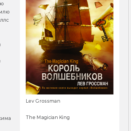
ю 
млю 
ллс 
 
 
Lev Grossman
The Magician King
има 