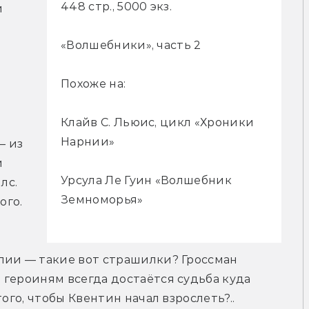
448 стр., 5000 экз.
 
«Волшебники», часть 2
Похоже на:
Клайв С. Льюис, цикл «Хроники
Нарнии»
 из 
 
Урсула Ле Гуин «Волшебник
с. 
Земноморья»
го. 
лии — такие вот страшилки? Гроссман 
героиням всегда достаётся судьба куда 
ого, чтобы Квентин начал взрослеть?..