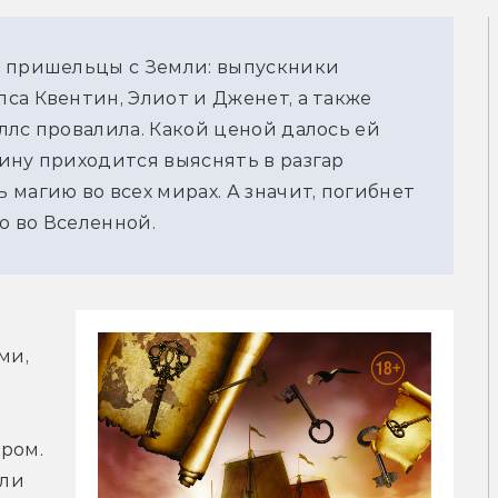
т пришельцы с Земли: выпускники
са Квентин, Элиот и Дженет, а также
ллс провалила. Какой ценой далось ей
ину приходится выяснять в разгар
магию во всех мирах. А значит, погибнет
о во Вселенной.
и, 
 
ром. 
ли 