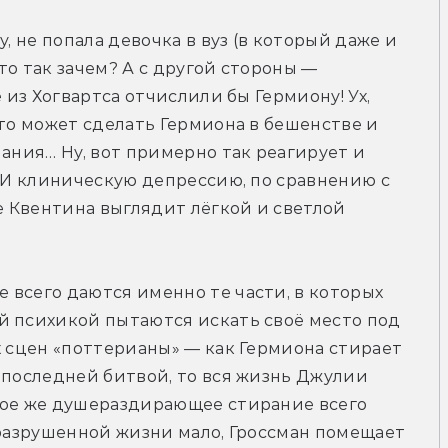
, не попала девочка в вуз (в который даже и 
-то так зачем? А с другой стороны — 
 из Хогвартса отчислили бы Гермиону! Ух, 
то может сделать Гермиона в бешенстве и 
ания… Ну, вот примерно так реагирует и 
. И клиническую депрессию, по сравнению с 
 Квентина выглядит лёгкой и светлой 
всего даются именно те части, в которых 
й психикой пытаются искать своё место под 
х сцен «поттерианы» — как Гермиона стирает 
 последней битвой, то вся жизнь Джулии 
кое же душераздирающее стирание всего 
 разрушенной жизни мало, Гроссман помещает 