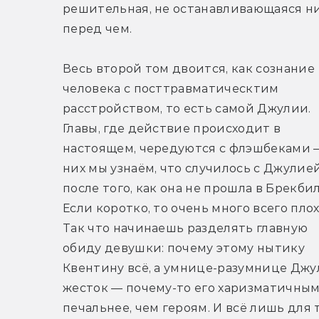
решительная, не останавливающаяся ни
перед чем.
Весь второй том двоится, как сознание 
человека с посттравматическтим 
расстройством, то есть самой Джулии. 
Главы, где действие происходит в 
настоящем, чередуются с флэшбеками —
них мы узнаём, что случилось с Джулией
после того, как она не прошла в Брекбилл
Если коротко, то очень много всего плохо
Так что начинаешь разделять главную 
обиду девушки: почему этому нытику 
Квентину всё, а умнице-разумнице Джу
жесток — почему-то его харизматичным 
печальнее, чем героям. И всё лишь для т