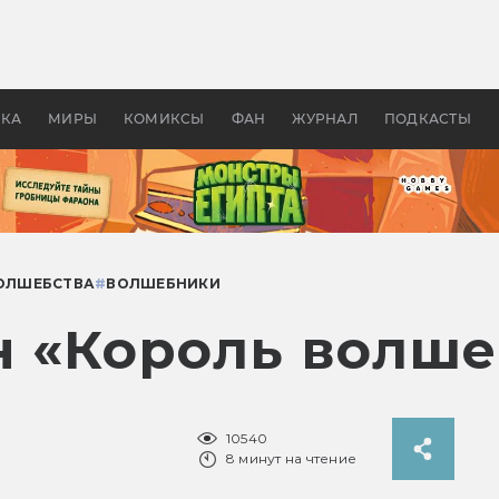
 фильмы смотреть в
Как создавались «Страшил
те 2026? В мире —
фильм, без которого не б
липсис, в России —
бы «Властелина колец»
ие комедии
УКА
МИРЫ
КОМИКСЫ
ФАН
ЖУРНАЛ
ПОДКАСТЫ
ОЛШЕБСТВА
#
ВОЛШЕБНИКИ
н «Король волш
10540
8 минут на чтение