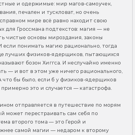
астные и одержимые: мир магов-самоучек, 
ния, печален и тускловат, но очень 
есправном мире всё равно находит свою 
х для Гроссмана подтекстов: магия — не 
сть чистые основы мироздания, законы 
 если понимать магию рационально, тогда 
ще лучших физиков-ядерщиков, пытающихся 
называют бозон Хиггса. И неслучайно именно 
ть — и вот в этом уже ничего рационального, 
 что бы было, если б у физиков-ядерщиков 
 примерно это и случается — катастрофа.
ином отправляется в путешествие по морям 
й может перестраивать сам себя по 
ема второго тома — это Герой и 
жнее самой магии — недаром к второму 