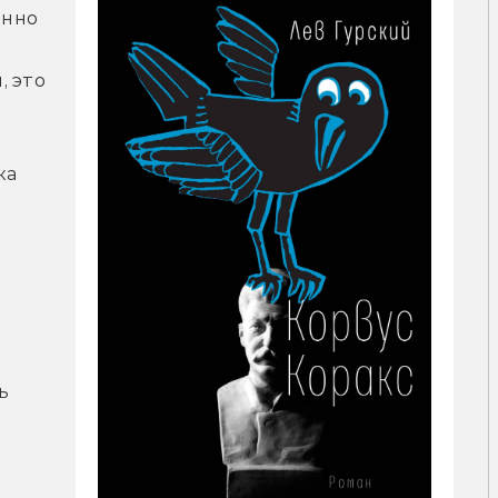
нно 
 это 
а 
 