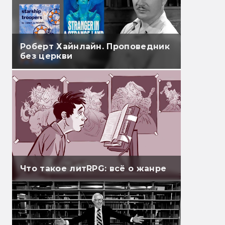
Роберт Хайнлайн. Проповедник
без церкви
Что такое литRPG: всё о жанре