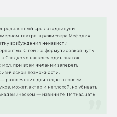
еопределенный срок отодвинули 
амерном театре, а режиссера Мефодия 
ытку возбуждения ненависти 
ервенты». С той же формулировкой чуть 
 в Следкоме нашелся один знаток 
 мол, при всем желании запереть 
 физической возможности.
— развлечение для тех, кто совсем 
ов, может, актер и неплохой, но убивать 
Академическом — извините. Пятнадцать 