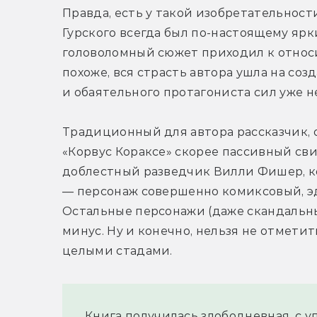
Правда, есть у такой изобретательности
Гурского всегда был по-настоящему ярк
головоломный сюжет приходил к относит
похоже, вся страсть автора ушла на соз
и обаятельного протагониста сил уже не
Традиционный для автора рассказчик, о
«Корвус Кораксе» скорее пассивный сви
доблестный разведчик Вилли Фишер, кот
— персонаж совершенно комиксовый, э
Остальные персонажи (даже скандальны
минус. Ну и конечно, нельзя не отметить
целыми стадами.
Книга получилась злободневная, с 