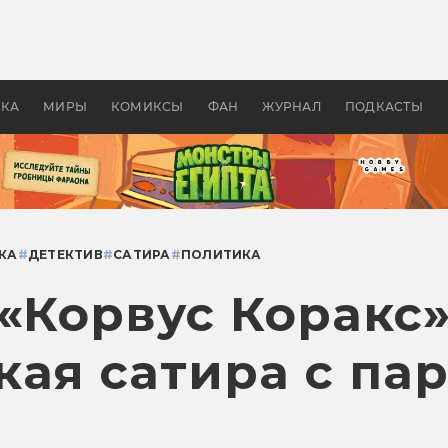
 фильмы смотреть в
Как создавались «Страшил
те 2026? В мире —
фильм, без которого не б
липсис, в России —
бы «Властелина колец»
ие комедии
УКА
МИРЫ
КОМИКСЫ
ФАН
ЖУРНАЛ
ПОДКАСТЫ
КА
#
ДЕТЕКТИВ
#
САТИРА
#
ПОЛИТИКА
«Корвус Коракс»
кая сатира с па