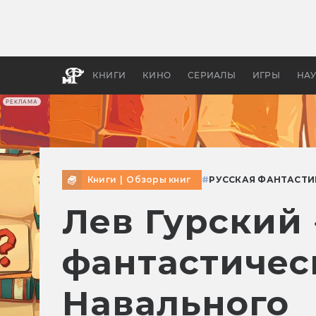
Какие
авгус
апока
детск
КНИГИ
КИНО
СЕРИАЛЫ
ИГРЫ
НА
РЕКЛАМА
Книги
|
Обзоры книг
#
РУССКАЯ ФАНТАСТИ
Лев Гурский 
фантастичес
Навального