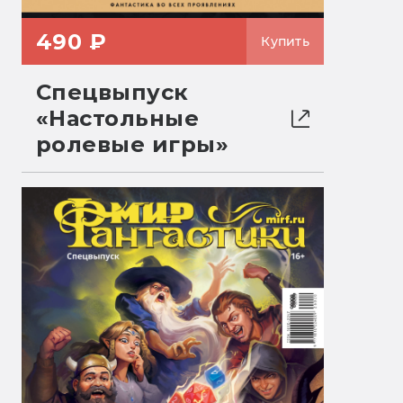
490 ₽
Купить
Спецвыпуск
«Настольные
ролевые игры»