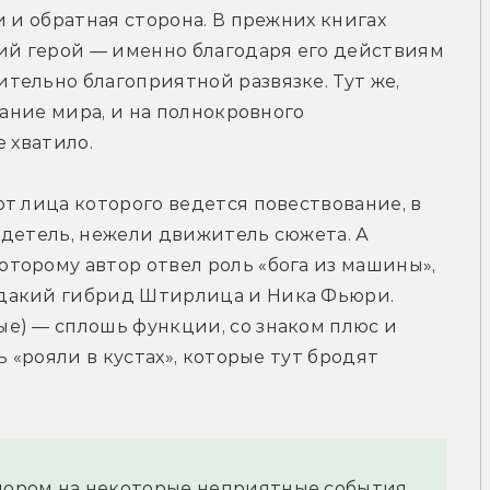
 и обратная сторона. В прежних книгах 
ий герой — именно благодаря его действиям 
ельно благоприятной развязке. Тут же, 
дание мира, и на полнокровного 
 хватило.
т лица которого ведется повествование, в 
детель, нежели движитель сюжета. А 
орому автор отвел роль «бога из машины», 
дакий гибрид Штирлица и Ника Фьюри. 
е) — сплошь функции, со знаком плюс и 
 «рояли в кустах», которые тут бродят 
упором на некоторые неприятные события