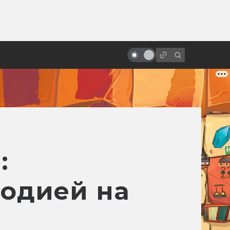
ы»:
ыло
За что мы любим кинокомпанию
A24 и её фильмы
:
родией на