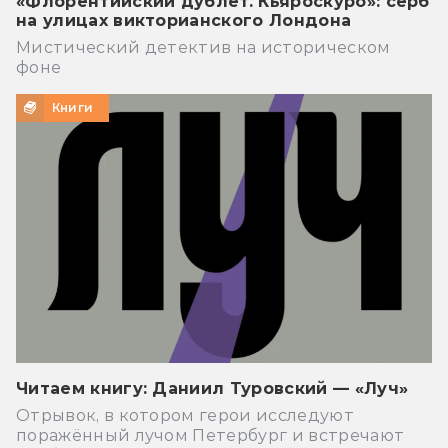
«Флорентийский дублет. Кьяроскуро»: серб
на улицах викторианского Лондона
Мистический детектив на историческом
фоне
Книги
Читаем книгу: Даниил Туровский — «Луч»
Отрывок, в котором герои исследуют
поражённый лучом Петербург и встречают