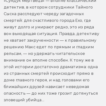
«Сундук мертвеца» — вполне классический 
детектив, в котором сотрудники Тайного 
Сыска расследуют череду загадочных 
смертей: для счастливого города Ехо, где 
живут долго и умирают редко, это из ряда 
вон выходящая ситуация. Правда, детективу 
не хватает закрученности — к правильному 
решению Макс едет по прямым и гладким 
рельсам, — но удержать читательское 
внимание он вполне способен. К тому же в 
этой истории достаточно драматизма: одна 
из странных смертей происходит прямо в 
доме главного героя, и над головами его 
ближайших друзей нависает неведомая 
опасность — до них тоже грозит дотянуться 
зловещий убийца…