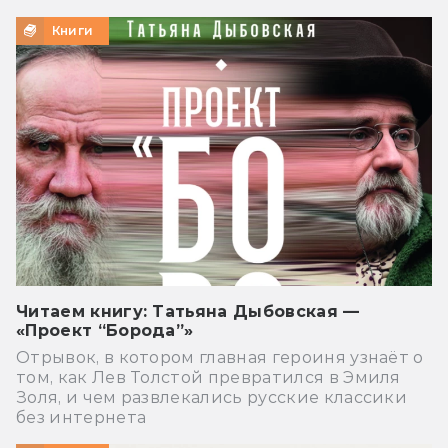
Книги
Читаем книгу: Татьяна Дыбовская —
«Проект “Борода”»
Отрывок, в котором главная героиня узнаёт о
том, как Лев Толстой превратился в Эмиля
Золя, и чем развлекались русские классики
без интернета