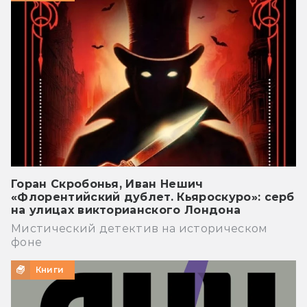
Горан Скробонья, Иван Нешич
«Флорентийский дублет. Кьяроскуро»: серб
на улицах викторианского Лондона
Мистический детектив на историческом
фоне
Книги