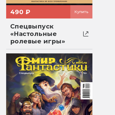
490 ₽
Купить
Спецвыпуск
«Настольные
ролевые игры»