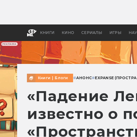
Как с
фильм
бы «В
КНИГИ
КИНО
СЕРИАЛЫ
ИГРЫ
НА
РЕКЛАМА
Книги
|
Блоги
#
АНОНС
#
EXPANSE (ПРОСТР
«Падение Ле
известно о 
«Пространст