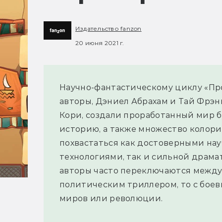
Издательство fanzon
20 июня 2021 г.
Научно-фантастическому циклу «Про
авторы, Дэниел Абрахам и Тай Фрэ
Кори, создали проработанный мир 
историю, а также множество колор
похвастаться как достоверными на
технологиями, так и сильной драма
авторы часто переключаются между 
политическим триллером, то с боев
миров или революции.