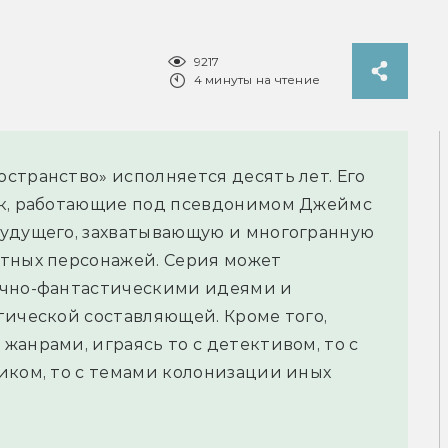
9217
4 минуты на чтение
странство» исполняется десять лет. Его
нк, работающие под псевдонимом Джеймс
будущего, захватывающую и многогранную
итных персонажей. Серия может
учно-фантастическими идеями и
тической составляющей. Кроме того,
жанрами, играясь то с детективом, то с
иком, то с темами колонизации иных