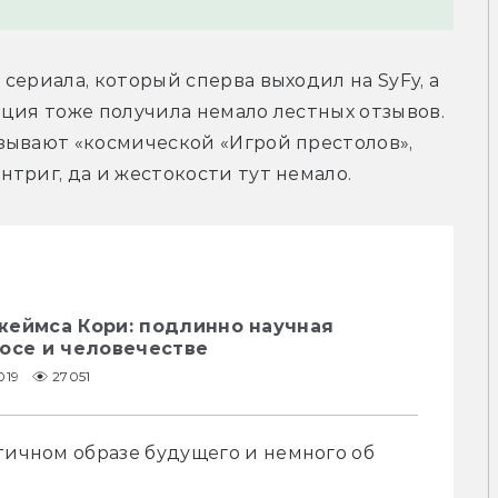
ериала, который сперва выходил на SyFy, а 
ция тоже получила немало лестных отзывов. 
зывают «космической «Игрой престолов», 
триг, да и жестокости тут немало.
жеймса Кори: подлинно научная
осе и человечестве
019
27051
тичном образе будущего и немного об 