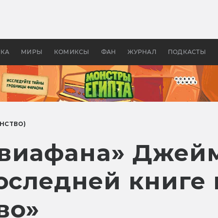
оздавались «Страшилы»:
«Одиссея» Нолана: что эт
, без которого не было
фильм сделал с Гомером и
ластелина колец»
Древней Грецией
УКА
МИРЫ
КОМИКСЫ
ФАН
ЖУРНАЛ
ПОДКАСТЫ
АНСТВО)
виафана» Джейм
последней книге
во»