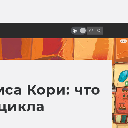
от
10 удивительных научно-
фантастических мультфильмов
из Европы, которых вы,
возможно, не видели
са Кори: что
 цикла