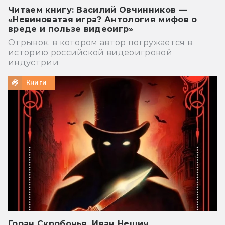
Читаем книгу: Василий Овчинников —
«Невиноватая игра? Антология мифов о
вреде и пользе видеоигр»
Отрывок, в котором автор погружается в
историю российской видеоигровой
индустрии
Книги
Горан Скробонья, Иван Нешич