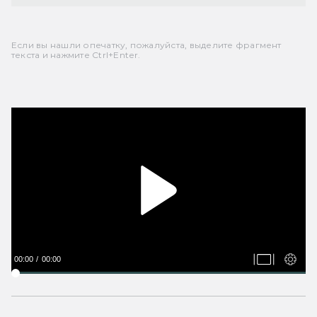
Если вы нашли опечатку, пожалуйста, выделите фрагмент
текста и нажмите Ctrl+Enter.
00:00
00:00