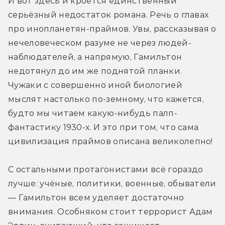
И вот здесь и кроется единственный 
серьёзный недостаток романа. Речь о главах 
про инопланетян-праймов. Увы, рассказывая о 
нечеловеческом разуме не через людей-
наблюдателей, а напрямую, Гамильтон 
недотянул до им же поднятой планки. 
Чужаки с совершенно иной биологией 
мыслят настолько по-земному, что кажется, 
будто мы читаем какую-нибудь палп-
фантастику 1930-х. И это при том, что сама 
цивилизация праймов описана великолепно!
С остальными протагонистами всё гораздо 
лучше: учёные, политики, военные, обыватели 
— Гамильтон всем уделяет достаточно 
внимания. Особняком стоит террорист Адам 