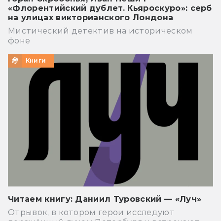
«Флорентийский дублет. Кьяроскуро»: серб
на улицах викторианского Лондона
Мистический детектив на историческом
фоне
Книги
Читаем книгу: Даниил Туровский — «Луч»
Отрывок, в котором герои исследуют