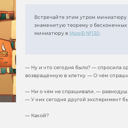
Встречайте этим утром миниатюру 
знаменитую теорему о бесконечных 
миниатюру в
МирФ №130
.
— Ну и что сегодня было? — спросила од
возвращённую в клетку. — О чём спраш
— Ни о чём не спрашивали, — равнодушн
— У них сегодня другой эксперимент бы
— Какой?