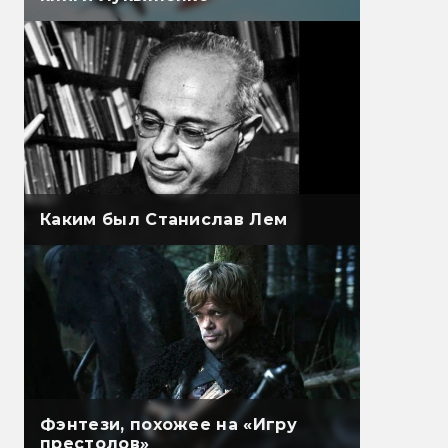
Каким был Станислав Лем
Фэнтези, похожее на «Игру
престолов»