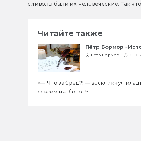
символы были их, человеческие. Так что.
Читайте также
Пётр Бормор «Ист
Пётр Бормор
26.01.
«— Что за бред?! — воскликнул мла
совсем наоборот!».