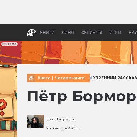
Как с
фильм
бы «В
КНИГИ
КИНО
СЕРИАЛЫ
ИГРЫ
НА
РЕКЛАМА
Книги
|
Читаем книги
#
УТРЕННИЙ РАССКА
Пётр Бормор
Пётр Бормор
28 января 2021 г.