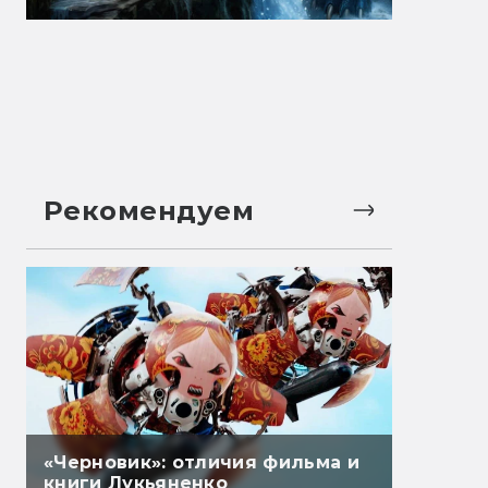
Рекомендуем
«Черновик»: отличия фильма и
книги Лукьяненко