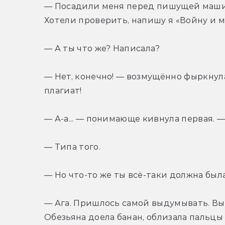
— Посадили меня перед пишущей машинк
Хотели проверить, напишу я «Войну и м
— А ты что же? Написала?
— Нет, конечно! — возмущённо фыркнула 
плагиат!
— А-а... — понимающе кивнула первая. 
— Типа того.
— Но что-то же ты всё-таки должна был
— Ага. Пришлось самой выдумывать. Выд
Обезьяна доела банан, облизала пальцы 