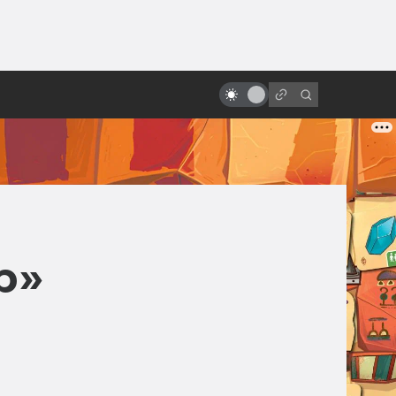
от
Вечная любовь: фантастика в
мелодрамах и романтических
комедиях
р»