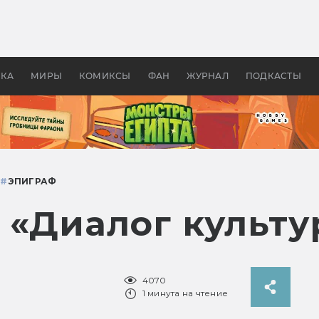
оздавались «Страшилы»:
«Одиссея» Нолана: что эт
, без которого не было
фильм сделал с Гомером и
ластелина колец»
Древней Грецией
УКА
МИРЫ
КОМИКСЫ
ФАН
ЖУРНАЛ
ПОДКАСТЫ
З
#
ЭПИГРАФ
 «Диалог культу
4070
1 минута на чтение