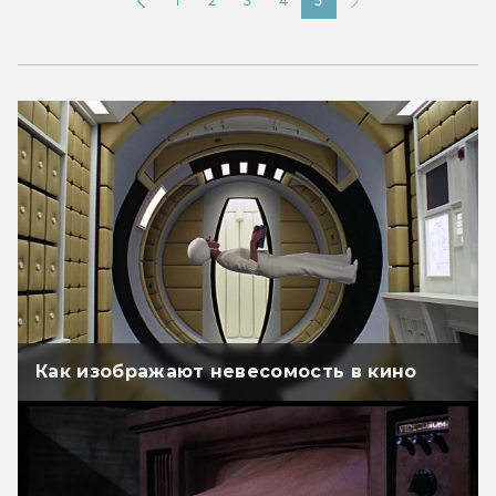
1
2
3
4
5
Как изображают невесомость в кино