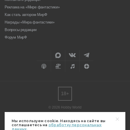
Реклама на «Мире фантастики»
Как стать автором МирФ
Награды «Мира фантастики»
Вопросы редакции
Форум МирФ
18+
© 2026 Hobby World
Любое использование материалов допускается только с согласия
редакции.
Мы используем cookie. Находясь на сайте вы
соглашаетесь на
обработку персональных
Мнение авторов может не совпадать с мнением редакции.
данных.