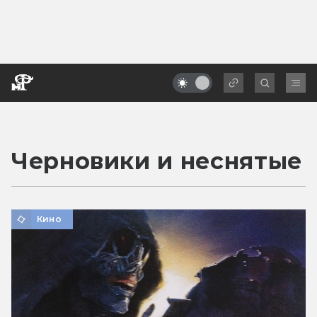
Черновики и неснятые
Кино