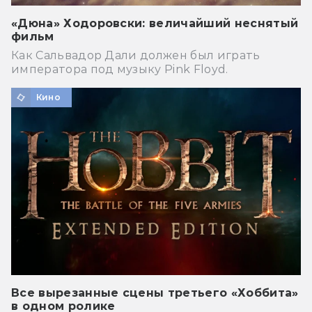
«Дюна» Ходоровски: величайший неснятый
фильм
Как Сальвадор Дали должен был играть
императора под музыку Pink Floyd.
Кино
Все вырезанные сцены третьего «Хоббита»
в одном ролике