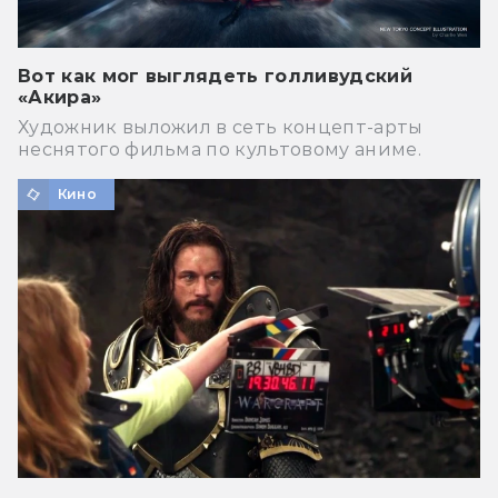
Вот как мог выглядеть голливудский
«Акира»
Художник выложил в сеть концепт-арты
неснятого фильма по культовому аниме.
Кино