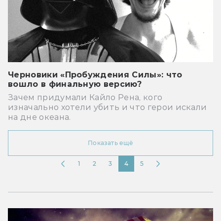
Черновики «Пробуждения Силы»: что
вошло в финальную версию?
Зачем придумали Кайло Рена, кого
изначально хотели убить и что герои искали
на дне океана.
Показать ещё
1
2
3
4
5