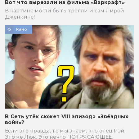
Вот что вырезали из фильма «Варкрафт»
В картине могли быть тролли и сам Лирой
Дженкинс!
Кино
В Сеть утёк сюжет VIII эпизода «Звёздных
войн»?
Если это правда, то мы знаем, кто отец Рэй.
Это не Люк. Это нечто ПОТРЯСАЮЩЕЕ.