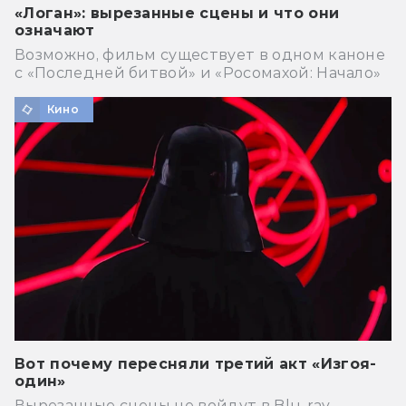
«Логан»: вырезанные сцены и что они
означают
Возможно, фильм существует в одном каноне
с «Последней битвой» и «Росомахой: Начало»
Кино
Вот почему пересняли третий акт «Изгоя-
один»
Вырезанные сцены не войдут в Blu-ray