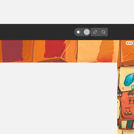
ы»:
ыло
«Люди Икс»: всё о фильмах серии