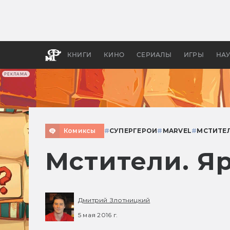
Какие
авгус
апока
детск
КНИГИ
КИНО
СЕРИАЛЫ
ИГРЫ
НА
РЕКЛАМА
Комиксы
#
СУПЕРГЕРОИ
#
MARVEL
#
МСТИТЕ
Мстители. Я
Дмитрий Злотницкий
5 мая 2016 г.