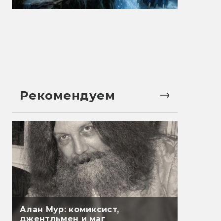
Рекомендуем
Алан Мур: комиксист,
джентльмен и маг