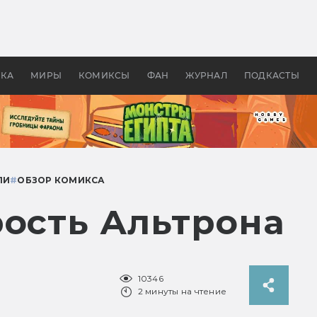
 фильмы смотреть в
Как создавались «Страшил
те 2026? В мире —
фильм, без которого не б
липсис, в России —
бы «Властелина колец»
ие комедии
УКА
МИРЫ
КОМИКСЫ
ФАН
ЖУРНАЛ
ПОДКАСТЫ
ЛИ
#
ОБЗОР КОМИКСА
рость Альтрона
10346
2 минуты на чтение