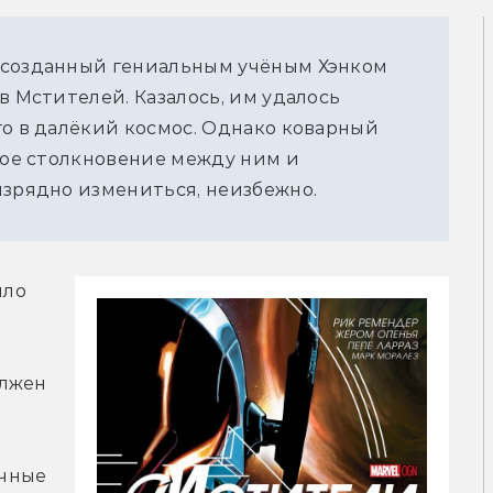
 созданный гениальным учёным Хэнком
в Мстителей. Казалось, им удалось
го в далёкий космос. Однако коварный
овое столкновение между ним и
изрядно измениться, неизбежно.
ло 
лжен 
чные 