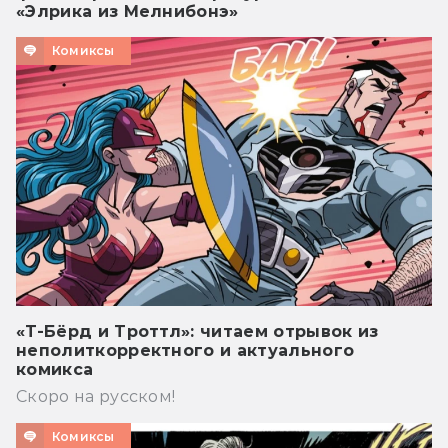
«Элрика из Мелнибонэ»
Комиксы
«Т-Бёрд и Троттл»: читаем отрывок из
неполиткорректного и актуального
комикса
Скоро на русском!
Комиксы