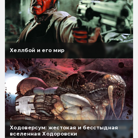
Хеллбой и его мир
Ходоверсум: жестокая и бесстыдная
вселенная Ходоровски