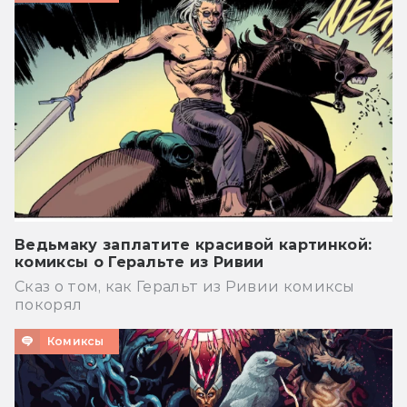
Ведьмаку заплатите красивой картинкой:
комиксы о Геральте из Ривии
Сказ о том, как Геральт из Ривии комиксы
покорял
Комиксы