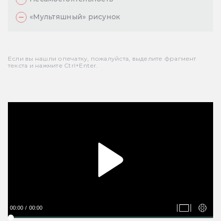
«Мультяшный» рисунок
Если вы нашли опечатку, пожалуйста, выделите фрагмент
текста и нажмите Ctrl+Enter.
00:00
00:00