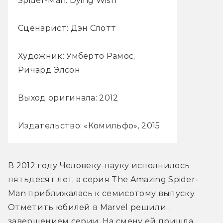
Spider-Man: Dying Wish
Сценарист: Дэн Слотт
Художник: Умберто Рамос,
Ричард Элсон
Выход оригинала: 2012
Издательство: «Комильфо», 2015
В 2012 году Человеку-пауку исполнилось 
пятьдесят лет, а серия The Amazing Spider-
Man приближалась к семисотому выпуску. 
Отметить юбилей в Marvel решили… 
завершением серии. На смену ей пришла 