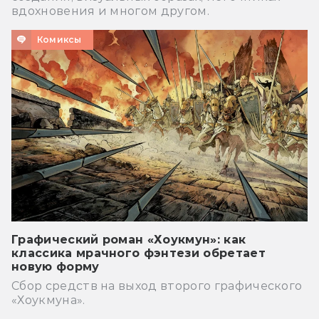
вдохновения и многом другом.
Комиксы
Графический роман «Хоукмун»: как
классика мрачного фэнтези обретает
новую форму
Сбор средств на выход второго графического
«Хоукмуна».