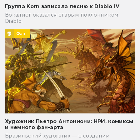
Группа Korn записала песню к Diablo IV
Вокалист оказался старым поклонником
Diablo.
Фан
Художник Пьетро Антониони: НРИ, комиксы
и немного фан-арта
Бразильский художник — о создании