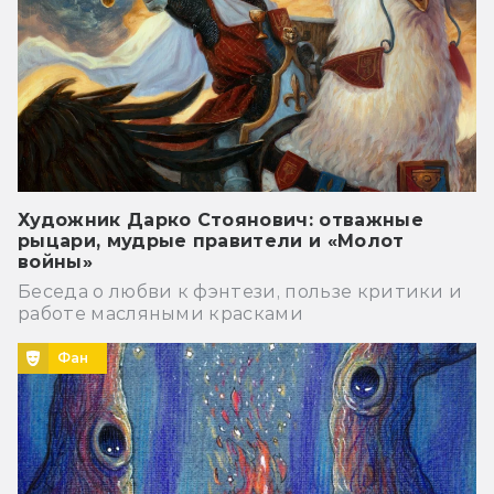
Художник Дарко Стоянович: отважные
рыцари, мудрые правители и «Молот
войны»
Беседа о любви к фэнтези, пользе критики и
работе масляными красками
Фан