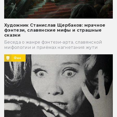
Художник Станислав Щербаков: мрачное
фэнтези, славянские мифы и страшные
сказки
Беседа о жанре фэнтези-арта, славянской
мифологии и приёмах нагнетания жути
Фан