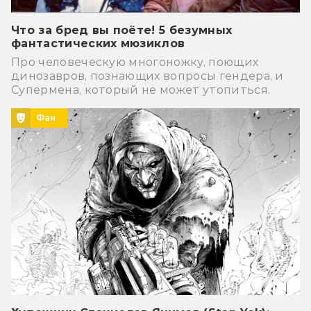
Что за бред вы поёте! 5 безумных
фантастических мюзиклов
Про человеческую многоножку, поющих
динозавров, познающих вопросы гендера, и
Супермена, который не может утопиться.
Фан