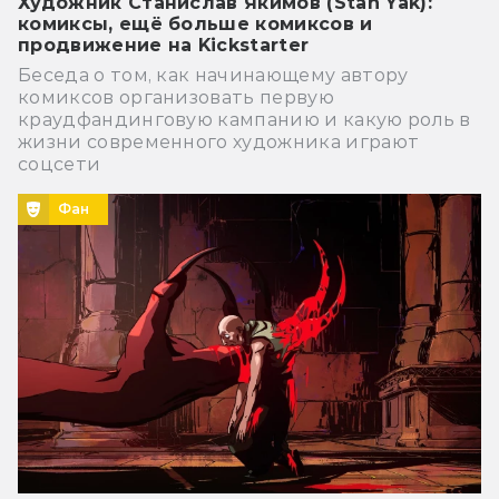
Художник Станислав Якимов (Stan Yak):
комиксы, ещё больше комиксов и
продвижение на Kickstarter
Беседа о том, как начинающему автору
комиксов организовать первую
краудфандинговую кампанию и какую роль в
жизни современного художника играют
соцсети
Фан