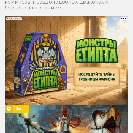
комиксов, правдоподобных драконах и
борьбе с выгоранием
РЕКЛАМА
Фан