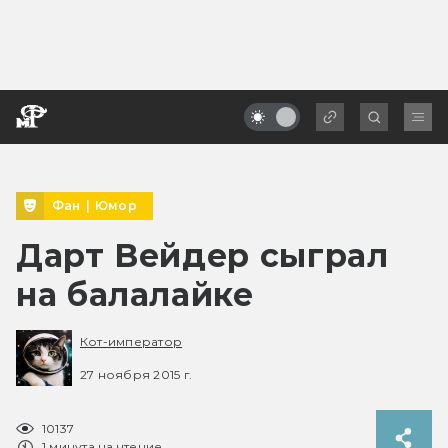
Фан
|
Юмор
Дарт Вейдер сыграл
на балалайке
Кот-император
27 ноября 2015 г.
10137
1 минута на чтение