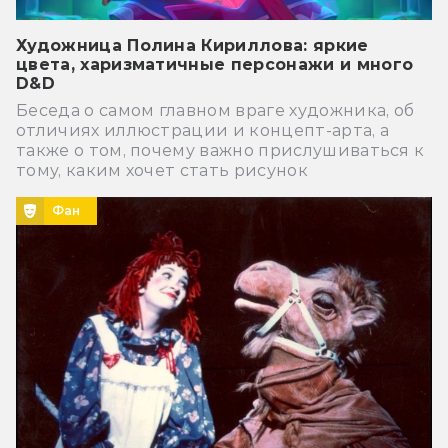
Художница Полина Кириллова: яркие
цвета, харизматичные персонажи и много
D&D
Беседа о самом главном враге художника, об
отличиях иллюстрации и концепт-арта, а
также о том, почему важно прислушиваться к
тому, каким хочет стать рисунок
Фан