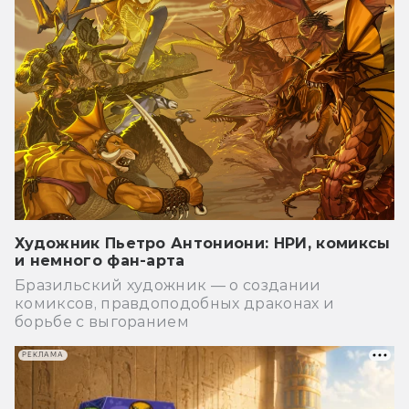
Художник Пьетро Антониони: НРИ, комиксы
и немного фан-арта
Бразильский художник — о создании
комиксов, правдоподобных драконах и
борьбе с выгоранием
РЕКЛАМА