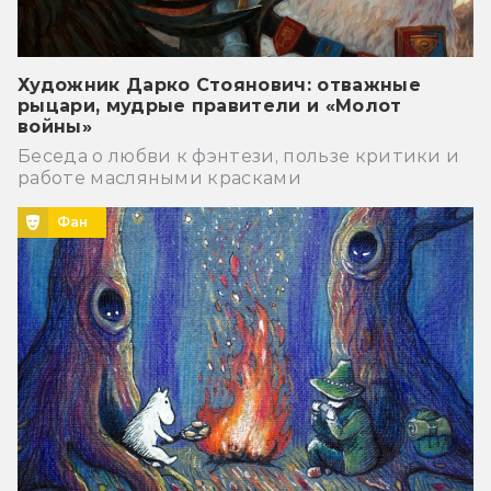
Художник Дарко Стоянович: отважные
рыцари, мудрые правители и «Молот
войны»
Беседа о любви к фэнтези, пользе критики и
работе масляными красками
Фан