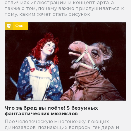
отличиях иллюстрации и концепт-арта, а
также о том, почему важно прислушиваться к
тому, каким хочет стать рисунок
Фан
Что за бред вы поёте! 5 безумных
фантастических мюзиклов
Про человеческую многоножку, поющих
динозавров, познающих вопросы гендера, и