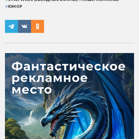
#
ЮМОР