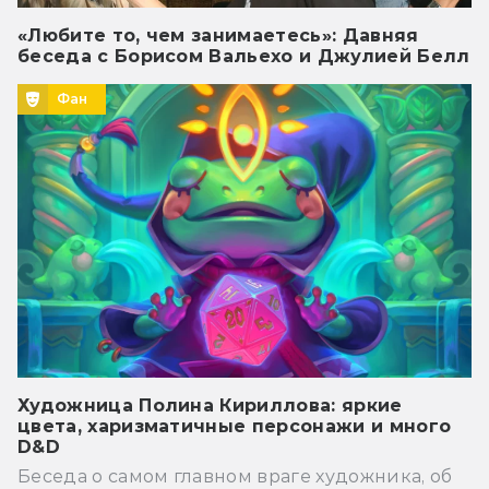
«Любите то, чем занимаетесь»: Давняя
беседа с Борисом Вальехо и Джулией Белл
Фан
Художница Полина Кириллова: яркие
цвета, харизматичные персонажи и много
D&D
Беседа о самом главном враге художника, об