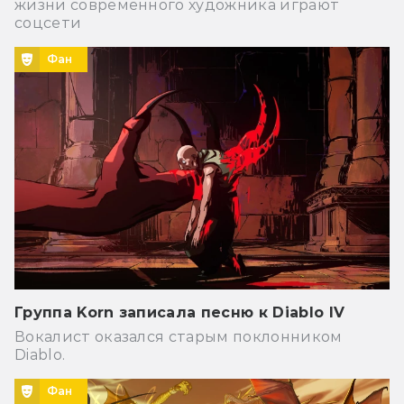
жизни современного художника играют
соцсети
Фан
Группа Korn записала песню к Diablo IV
Вокалист оказался старым поклонником
Diablo.
Фан