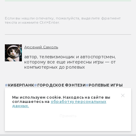
Если вы нашли опечатку, пожалуйста, выделите фрагмент
текста и нажмите Ctrl+Enter.
Арсений Самоль
автор, телевизионщик и автоспортсмен,
которому все еще интересны игры — от
компьютерных до ролевых
#
КИБЕРПАНК
#
ГОРОДСКОЕ ФЭНТЕЗИ
#
РОЛЕВЫЕ ИГРЫ
#
ПОСТКИБЕРПАНК
Мы используем cookie. Находясь на сайте вы
соглашаетесь на
обработку персональных
данных.
Принять