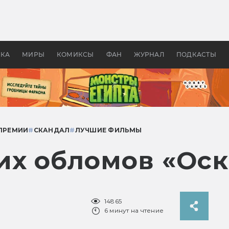
оздавались «Страшилы»:
«Одиссея» Нолана: что эт
, без которого не было
фильм сделал с Гомером и
ластелина колец»
Древней Грецией
УКА
МИРЫ
КОМИКСЫ
ФАН
ЖУРНАЛ
ПОДКАСТЫ
ПРЕМИИ
#
СКАНДАЛ
#
ЛУЧШИЕ ФИЛЬМЫ
их обломов «Оск
14865
6 минут на чтение