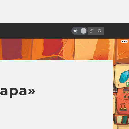
от
ара»