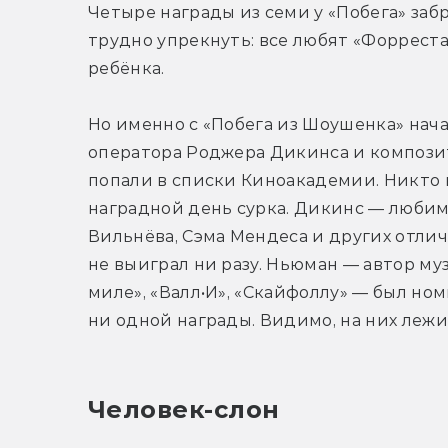
Четыре награды из семи у «Побега» забр
трудно упрекнуть: все любят «Форреста 
ребёнка.
Но именно с «Побега из Шоушенка» нача
оператора Роджера Дикинса и композито
попали в списки Киноакадемии. Никто не
наградной день сурка. Дикинс — любим
Вильнёва, Сэма Мендеса и других отли
не выиграл ни разу. Ньюман — автор му
миле», «Валл•И», «Скайфоллу» — был ном
ни одной награды. Видимо, на них лежи
Человек-слон