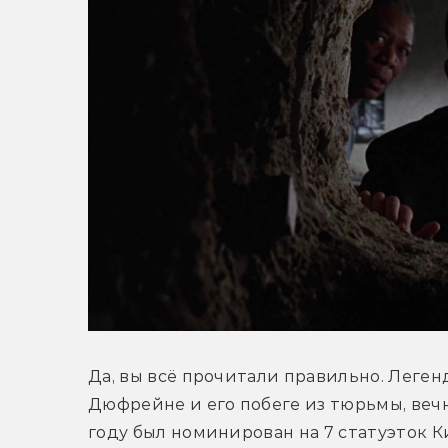
Да, вы всё прочитали правильно. Леге
Дюфрейне и его побеге из тюрьмы, вечн
году был номинирован на 7 статуэток К