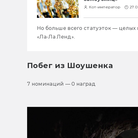
Кот-император
27.0
Но больше всего статуэток — целых
«Ла-Ла Ленд». 
Побег из Шоушенка
7 номинаций — 0 наград