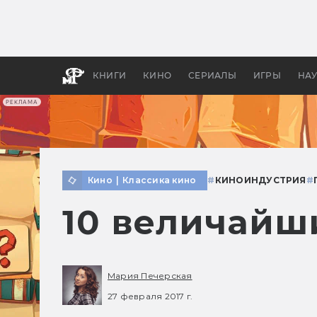
Как с
фильм
бы «В
КНИГИ
КИНО
СЕРИАЛЫ
ИГРЫ
НА
РЕКЛАМА
Кино
|
Классика кино
#
КИНОИНДУСТРИЯ
#
10 величайш
Мария Печерская
27 февраля 2017 г.