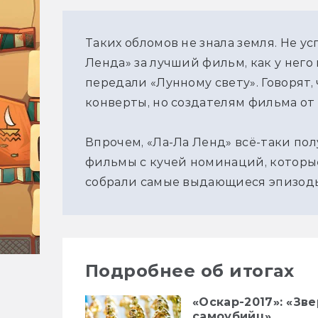
Таких обломов не знала земля. Не у
Ленда» за лучший фильм, как у него
передали «Лунному свету». Говорят
конверты, но создателям фильма от 
Впрочем, «Ла-Ла Ленд» всё-таки полу
фильмы с кучей номинаций, которые
собрали самые выдающиеся эпизоды
Подробнее об итогах
«Оскар-2017»: «Зв
самоубийц»