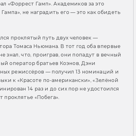
ал «Форрест Гамп». Академиков за это 
Гампа», не наградить его — это как обидеть 
лся проклятый путь двух человек — 
ра Томаса Ньюмана. В тот год оба впервые 
 знал, что, проиграв, они попадут в вечный 
ый оператор братьев Коэнов, Дэни 
чных режиссёров — получил 13 номинаций и 
зыки к «Красоте по-американски», «Зелёной 
инирован 14 раз и до сих пор не удостоился 
т проклятье «Побега».