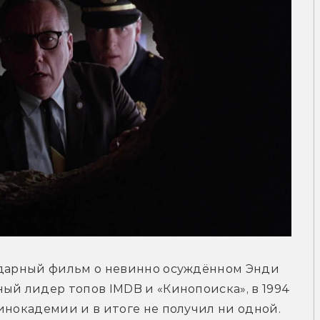
ндарный фильм о невинно осуждённом Энди 
ый лидер топов IMDB и «Кинопоиска», в 1994 
инокадемии и в итоге не получил ни одной. 