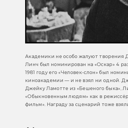
Академики не особо жалуют творения Д
Линч был номинирован на «Оскар» 4 раза
1981 году его «Человек-слон» был номи
киноакадемии — и не взял ни одной. Дж
Джейку Ламотте из «Бешеного быка», Л
«Обыкновенным людям» как в режиссёрс
фильм». Награду за сценарий тоже взя