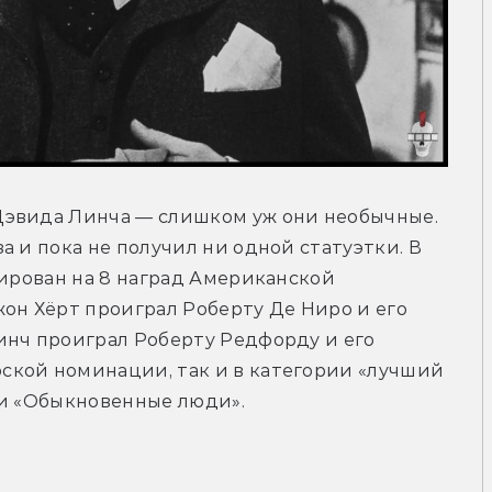
эвида Линча — слишком уж они необычные. 
 и пока не получил ни одной статуэтки. В 
нирован на 8 наград Американской 
он Хёрт проиграл Роберту Де Ниро и его 
инч проиграл Роберту Редфорду и его 
кой номинации, так и в категории «лучший 
ли «Обыкновенные люди».