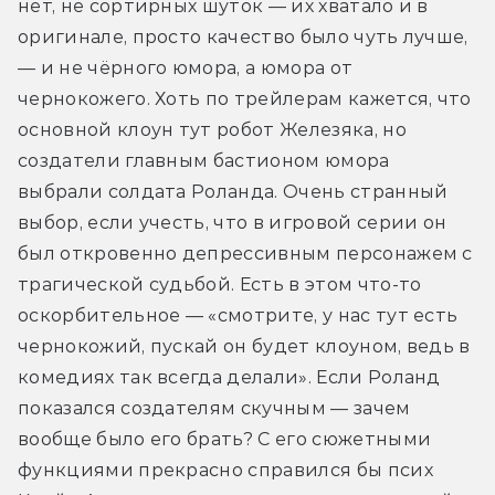
нет, не сортирных шуток — их хватало и в 
оригинале, просто качество было чуть лучше, 
— и не чёрного юмора, а 
юмора от 
чернокожего
. Хоть по трейлерам кажется, что 
основной клоун тут робот Железяка, но 
создатели главным бастионом юмора 
выбрали солдата Роланда. Очень странный 
выбор, если учесть, что в игровой серии он 
был откровенно депрессивным персонажем с 
трагической судьбой. Есть в этом что-то 
оскорбительное — «смотрите, у нас тут есть 
чернокожий, пускай он будет клоуном, ведь в 
комедиях так всегда делали». Если Роланд 
показался создателям скучным — зачем 
вообще было его брать? С его сюжетными 
функциями прекрасно справился бы псих 