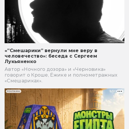
«”Смешарики” вернули мне веру в
человечество»: беседа с Сергеем
Лукьяненко
Автор «Ночного дозора» и «Черновика»
говорит о Кроше, Ёжике и полнометражных
«Смешариках».
РЕКЛАМА