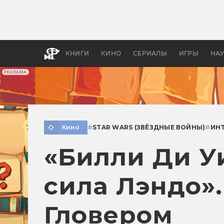
Какие
авгус
апока
детск
КНИГИ
КИНО
СЕРИАЛЫ
ИГРЫ
НА
РЕКЛАМА
Кино
#
STAR WARS (ЗВЁЗДНЫЕ ВОЙНЫ)
#
ИН
«Билли Ди У
сила Лэндо»
Гловером