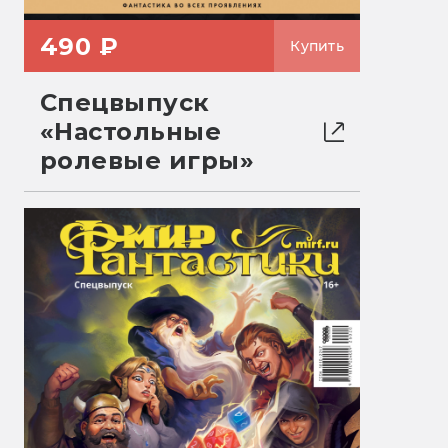
490 ₽
Купить
Спецвыпуск
«Настольные
ролевые игры»