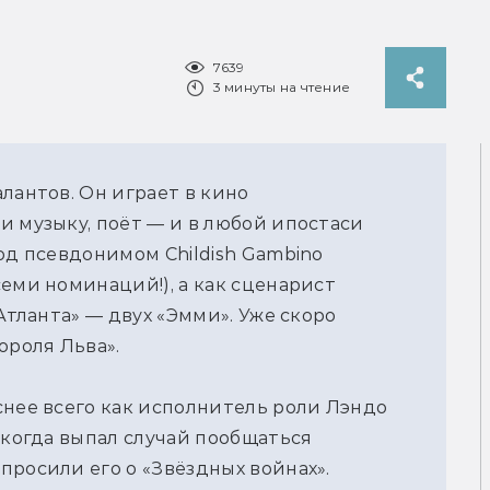
7639
3 минуты на чтение
лантов. Он играет в кино
и музыку, поёт — и в любой ипостаси
од псевдонимом Childish Gambino
еми номинаций!), а как сценарист
Атланта» — двух «Эмми». Уже скоро
ороля Льва».
снее всего как исполнитель роли Лэндо
 когда выпал случай пообщаться
просили его о «Звёздных войнах».