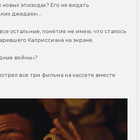
в новых эпизодах? Его не видать 
них джедаях»...
и все остальные, понятия не имею, что сталось 
таревшего Калриссиана на экране.
здные войны»?
мотрел все три фильма на кассете вместе 