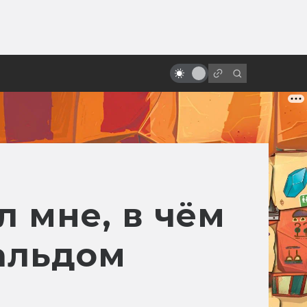
ы»:
«Поле битвы: Земля». Как был
ыло
создан величайший плохой
фильм
 мне, в чём
нальдом