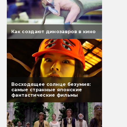
Как создают динозавров в кино
Восходящее солнце безумия:
самые странные японские
фантастические фильмы