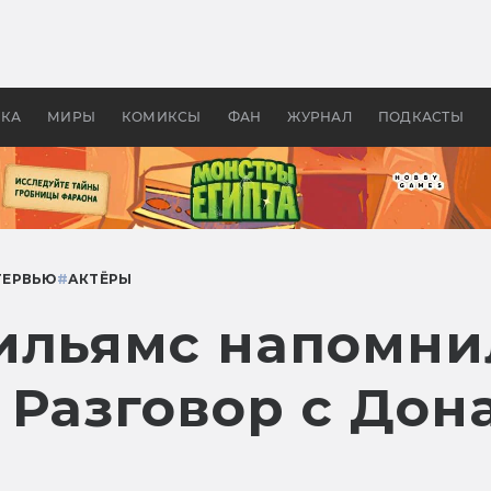
 фильмы смотреть в
Как создавались «Страшил
те 2026? В мире —
фильм, без которого не б
липсис, в России —
бы «Властелина колец»
ие комедии
УКА
МИРЫ
КОМИКСЫ
ФАН
ЖУРНАЛ
ПОДКАСТЫ
ТЕРВЬЮ
#
АКТЁРЫ
ильямс напомнил
. Разговор с До