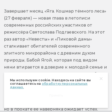
Завершает месяц «Яга. Кошмар тёмного леса» 
(27 февраля) — новая глава в летописи 
современных российских ужастиков от 
режиссёра Святослава Подгаевского. На этот 
раз автор «Невесты» и «Пиковой дамы» 
сталкивает обитателей современного 
элитного микрорайона с древним духом 
природы, Бабой Ягой, которая под видом 
няни втирается в доверие к молодой семье и 
похищает их новорождённую дочку. Чтобы 
Мы используем cookie. Находясь на сайте вы
спасти девочку, её старший брат с друзьями 
соглашаетесь на
обработку персональных
данных.
идут в глухую лесную чащобу. Как и 
предыдущим фильмам Подгаевского, «Яге» 
Принять
вряд ли удастся снискать любовь критиков, 
но в прокате её наверняка ожидает успех.