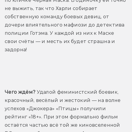
по кличке Черная Маска. В одиночку ей точно 
не выжить, так что Харли собирает 
собственную команду боевых девиц, от 
дочери влиятельного мафиози до детектива 
полиции Готэма. У каждой из них к Маске 
свои счёты — и месть их будет страшна и 
задорна!
Трейлер
Чего ждём?
 Удалой феминистский боевик, 
красочный, весёлый и жестокий — на волне 
успехов «Джокера» «Птицы» получили 
рейтинг «18+». При этом формально фильм 
остаётся частью всё той же киновселенной 