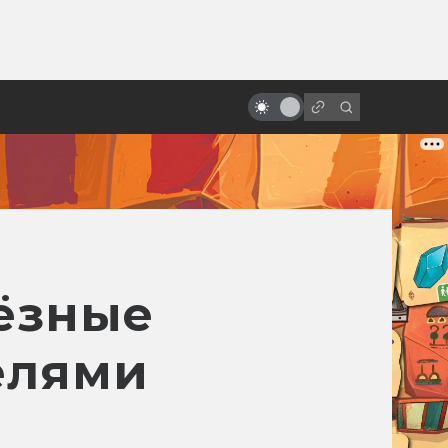
от
Какими могли быть «Хранители»
от Терри Гиллиама
ёзные
елями