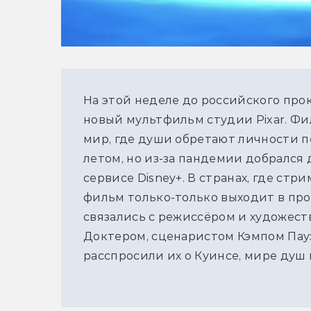
На этой неделе до российского про
новый мультфильм студии Pixar. Фи
мир, где души обретают личности 
летом, но из-за пандемии добрался 
сервисе Disney+. В странах, где стр
фильм только-только выходит в про
связались с режиссёром и художес
Доктером, сценаристом Кэмпом Па
расспросили их о Куинсе, мире душ