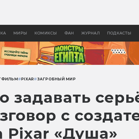
оздавались «Страшилы»:
«Одиссея» Нолана: что эт
, без которого не было
фильм сделал с Гомером и
ластелина колец»
Древней Грецией
УКА
МИРЫ
КОМИКСЫ
ФАН
ЖУРНАЛ
ПОДКАСТЫ
ТФИЛЬМ
#
PIXAR
#
ЗАГРОБНЫЙ МИР
о задавать серь
зговор с создат
 Pixar «Душа»