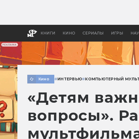
Как с
фильм
бы «В
КНИГИ
КИНО
СЕРИАЛЫ
ИГРЫ
НА
РЕКЛАМА
Кино
#
ИНТЕРВЬЮ
#
КОМПЬЮТЕРНЫЙ МУЛЬ
«Детям важн
вопросы». Ра
мультфильма