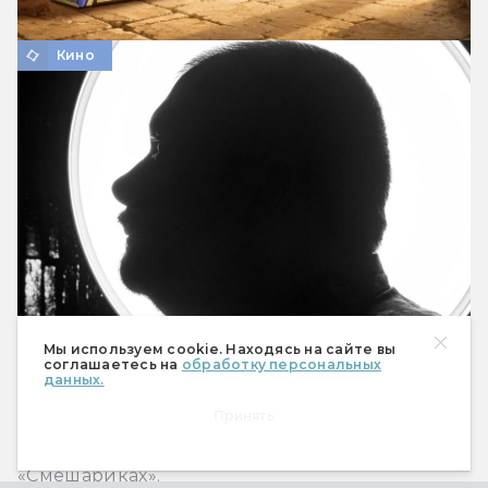
Кино
Мы используем cookie. Находясь на сайте вы
«”Смешарики” вернули мне веру в
соглашаетесь на
обработку персональных
данных.
человечество»: беседа с Сергеем
Лукьяненко
Принять
Автор «Ночного дозора» и «Черновика»
говорит о Кроше, Ёжике и полнометражных
«Смешариках».