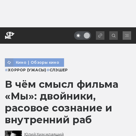
Кино
|
Обзоры кино
#
ХОРРОР (УЖАСЫ)
#
СЛЭШЕР
В чём смысл фильма
«Мы»: двойники,
расовое сознание и
внутренний раб
Юлий Ким младший