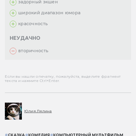
задорный экшен
широкий диапазон юмора
красочность
НЕУДАЧНО
вторичность
Если вы нашли опечатку, пожалуйста, выделите фрагмент
текста и нажмите Ctrl+Enter.
Юлия Лялина
#
СКАЗКА
#
КОМЕДИЯ
#
КОМПЬЮТЕРНЫЙ МУЛЬТФИЛЬМ