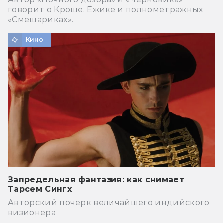
говорит о Кроше, Ёжике и полнометражных
«Смешариках».
Кино
Запредельная фантазия: как снимает
Тарсем Сингх
Авторский почерк величайшего индийского
визионера