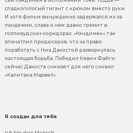
сам Кэндимен в исполнении Тони Тодда — 
сладкоголосый гигант с крюком вместо руки. 
И хотя фильм вынужденно задержался из-за 
пандемии, слава о нём давно гремит в 
голливудских коридорах. «Кэндимен» так 
впечатлил продюсеров, что за право 
поработать с Ниа Дакостой развернулась 
настоящая борьба. Победил Кевин Файги: 
сейчас Дакоста снимает для него сиквел 
«Капитана Марвел».
Я создан для тебя
Ich bin dein Mensch