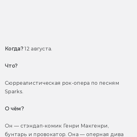
Когда?
 12 августа.
Что? 
Сюрреалистическая рок-опера по песням 
Sparks.
О чём? 
Он — стэндап-комик Генри Макгенри, 
бунтарь и провокатор. Она — оперная дива 