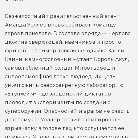
Безжалостный правительственный агент 
Аманда Уоллер вновь собирает команду 
героев поневоле. В составе отряда — чёртова 
дюжина сверхлюдей, наёмников и просто 
фриков: например ловкая негодяйка Харли 
Квинн, немногословный мутант Король Акул, 
самовлюблённый солдат Миротворец и 
антропоморфная ласка-людоед. Их цель — 
уничтожить сверхсекретную лабораторию 
«Ётунхейм», где злодейский диктатор 
проводит эксперименты по созданию 
супероружия. Опасностей и врагов не счесть, 
да к тому же Уоллер грозит активировать 
взрывчатку в голове тех, кто ослушается её 
приказов. Уцелеть в этом аду под силу лишь 