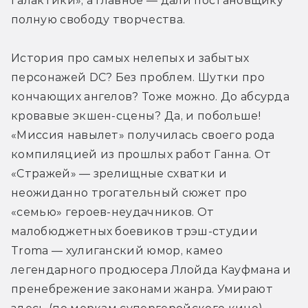
Галактики», а главное — дали постановщику 
полную свободу творчества.
История про самых нелепых и забытых 
персонажей DC? Без проблем. Шутки про 
кончающих ангелов? Тоже можно. До абсурда 
кровавые экшен-сцены? Да, и побольше! 
«Миссия навылет» получилась своего рода 
компиляцией из прошлых работ Ганна. От 
«Стражей» — зрелищные схватки и 
неожиданно трогательный сюжет про 
«семью» героев-неудачников. От 
малобюджетных боевиков трэш-студии 
Troma — хулиганский юмор, камео 
легендарного продюсера Ллойда Кауфмана и 
пренебрежение законами жанра. Умирают 