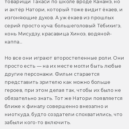
товарищи Такаси по школе вроде Канамэ, но 
и актёр Натори, который тоже видит ёкаев, и 
изгоняющие духов. А уж ёкаев из прошлых 
серий просто куча: большеголовый Тёбихигэ, 
конь Мисудзу, красавица Хиноэ, водяной-
каппа...
Но все они играют второстепенные роли. Они 
просто есть — на их месте могли быть любые 
другие персонажи. Фильм старается 
представить зрителю как можно больше 
героев, при этом делая так, чтобы их было не 
обязательно знать. Тот же Натори появляется 
ближе к финалу совершенно внезапно и 
ниоткуда, будто создатели спохватились, что 
забыли кого-то включить.