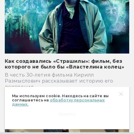
Как создавались «Страшилы»: фильм, без
которого не было бы «Властелина колец»
В честь 30-летия фильма Кирилл
Размыслович рассказывает историю его
появления.
Мы используем cookie. Находясь на сайте вы
Кино
соглашаетесь на
обработку персональных
данных.
Принять