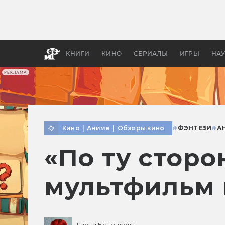
Какие
авгус
апока
детск
КНИГИ
КИНО
СЕРИАЛЫ
ИГРЫ
НА
РЕКЛАМА
Кино
|
Аниме
|
Обзоры кино
#
ФЭНТЕЗИ
#
А
«По ту сторо
мультфильм в
Дарья Беленкова