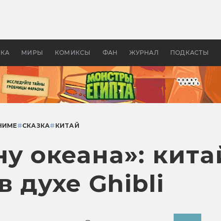
 фильмы смотреть в
Как создавались «Страшил
те 2026? В мире —
фильм, без которого не б
липсис, в России —
бы «Властелина колец»
ие комедии
УКА
МИРЫ
КОМИКСЫ
ФАН
ЖУРНАЛ
ПОДКАСТЫ
НИМЕ
#
СКАЗКА
#
КИТАЙ
ну океана»: кит
 духе Ghibli