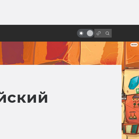
ы»:
ыло
Что думали о «Звёздных войнах»
в Советском Союзе
айский