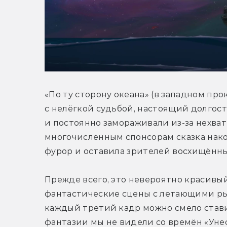
«По ту сторону океана» (в западном про
с нелёгкой судьбой, настоящий долгостр
и постоянно замораживали из-за нехват
многочисленным спонсорам сказка нако
фурор и оставила зрителей восхищённ
Прежде всего, это невероятно красивы
фантастические сцены с летающими ры
каждый третий кадр можно смело ставит
фантазии мы не видели со времён «Унес