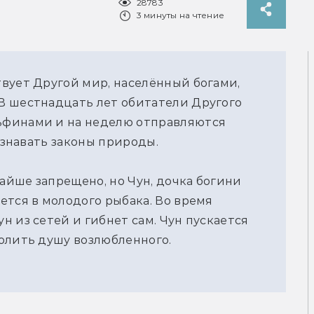
28783
3 минуты на чтение
вует Другой мир, населённый богами,
В шестнадцать лет обитатели Другого
ьфинами и на неделю отправляются
познавать законы природы.
йше запрещено, но Чун, дочка богини
ется в молодого рыбака. Во время
 из сетей и гибнет сам. Чун пускается
олить душу возлюбленного.