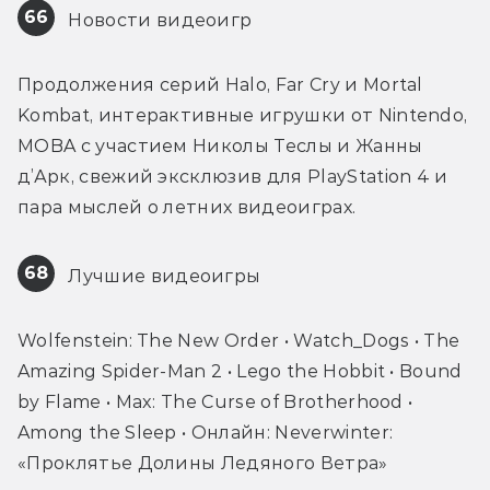
66
 Новости видеоигр
Продолжения серий Halo, Far Cry и Mortal 
Kombat, интерактивные игрушки от Nintendo, 
MOBA с участием Николы Теслы и Жанны 
д’Арк, свежий эксклюзив для PlayStation 4 и 
пара мыслей о летних видеоиграх.
68
 Лучшие видеоигры
Wolfenstein: The New Order • Watch_Dogs • The 
Amazing Spider-Man 2 • Lego the Hobbit • Bound 
by Flame • Max: The Curse of Brotherhood • 
Among the Sleep • Онлайн: Neverwinter: 
«Проклятье Долины Ледяного Ветра»