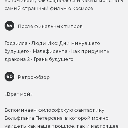
вспоминает, как создавался и каким мог стать 
самый страшный фильм о космосе.
55
 После финальных титров
Годзилла • Люди Икс: Дни минувшего 
будущего • Малефисента • Как приручить 
дракона 2 • Грань будущего
60
 Ретро-обзор
«Враг мой»
Вспоминаем философскую фантастику 
Вольфганга Петерсена, в которой можно 
увидеть как наше прошлое, так и настоящее.