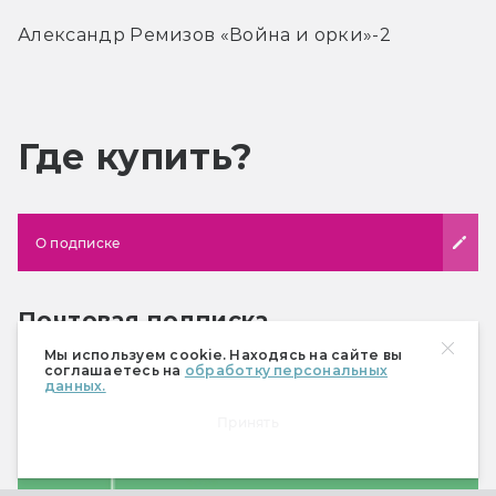
Александр Ремизов «Война и орки»-2
Где купить?
О подписке
Почтовая подписка
Почтовая подписка не включает в себя
Мы используем cookie. Находясь на сайте вы
соглашаетесь на
обработку персональных
спецвыпуски «Мира фантастики»
. Их
данных.
необходимо приобретать отдельно.
Принять