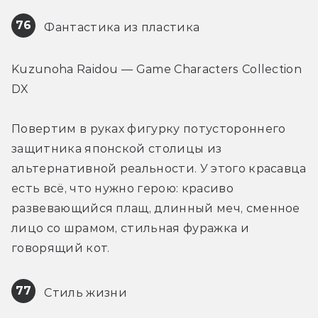
76
 Фантастика из пластика
Kuzunoha Raidou — Game Characters Collection 
DX
Повертим в руках фигурку потустороннего 
защитника японской столицы из 
альтернативной реальности. У этого красавца 
есть всё, что нужно герою: красиво 
развевающийся плащ, длинный меч, сменное 
лицо со шрамом, стильная фуражка и 
говорящий кот.
77
 Стиль жизни