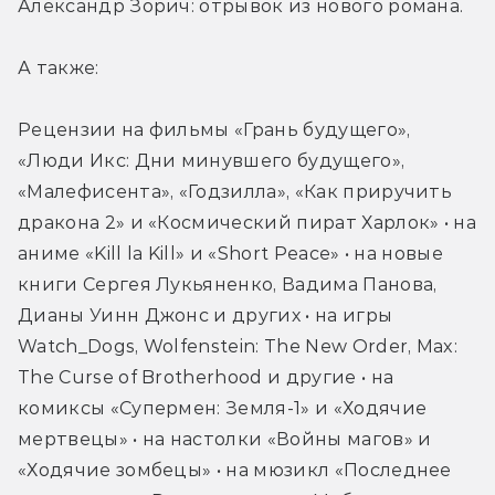
Александр Зорич: отрывок из нового романа.
А также:
Рецензии на фильмы «Грань будущего», 
«Люди Икс: Дни минувшего будущего», 
«Малефисента», «Годзилла», «Как приручить 
дракона 2» и «Космический пират Харлок» • на 
аниме «Kill la Kill» и «Short Peace» • на новые 
книги Сергея Лукьяненко, Вадима Панова, 
Дианы Уинн Джонс и других • на игры 
Watch_Dogs, Wolfenstein: The New Order, Max: 
The Curse of Brotherhood и другие • на 
комиксы «Супермен: Земля-1» и «Ходячие 
мертвецы» • на настолки «Войны магов» и 
«Ходячие зомбецы» • на мюзикл «Последнее 