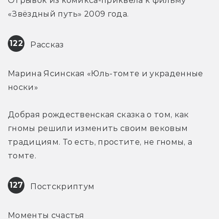
Отрывок из комикса-приквела к фильму 
«Звёздный путь» 2009 года.
122
 Рассказ
Марина Ясинская «Юль-томте и украденные 
носки»
Добрая рождественская сказка о том, как 
гномы решили изменить своим вековым 
традициям. То есть, простите, не гномы, а 
томте.
127
 Постскриптум
Моменты счастья