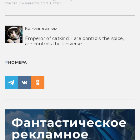
текста и нажмите Ctrl+Enter.
Кот-император
Emperor of catkind. I are controls the spice, I
are controls the Universe.
#
НОМЕРА