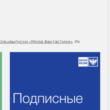
спецвыпуски «Мира фантастики»
. Их