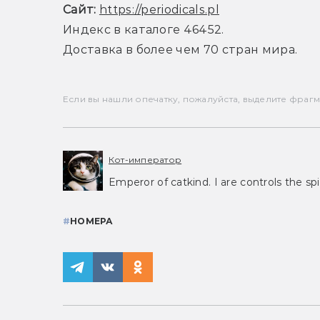
Сайт:
https://periodicals.pl
Индекс в каталоге 46452.
Доставка в более чем 70 стран мира.
Если вы нашли опечатку, пожалуйста, выделите фрагмен
Кот-император
Emperor of catkind. I are controls the spi
#
НОМЕРА