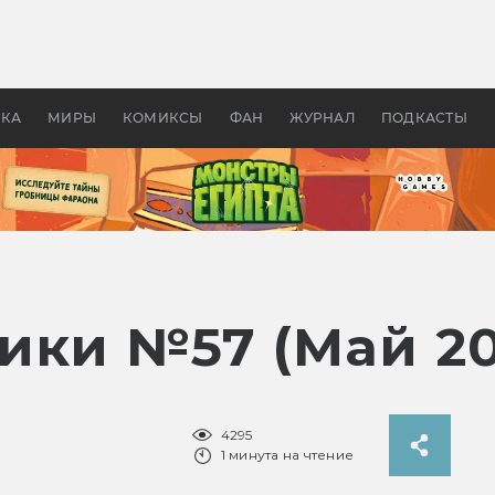
оздавались «Страшилы»:
«Одиссея» Нолана: что эт
, без которого не было
фильм сделал с Гомером и
ластелина колец»
Древней Грецией
УКА
МИРЫ
КОМИКСЫ
ФАН
ЖУРНАЛ
ПОДКАСТЫ
ики №57 (Май 2
4295
1 минута на чтение