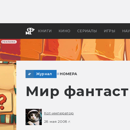
Как с
фильм
бы «В
КНИГИ
КИНО
СЕРИАЛЫ
ИГРЫ
НА
РЕКЛАМА
Журнал
#
НОМЕРА
Мир фантаст
Кот-император
28 мая 2008 г.