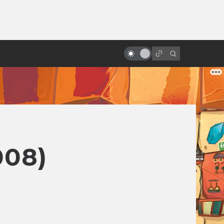
от
«Звёздные войны»: обречённые
на провал
008)