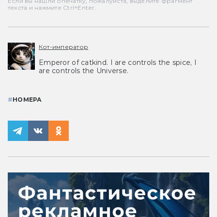
Если вы нашли опечатку, пожалуйста, выделите фрагмент
текста и нажмите Ctrl+Enter.
Кот-император
Emperor of catkind. I are controls the spice, I
are controls the Universe.
#
НОМЕРА