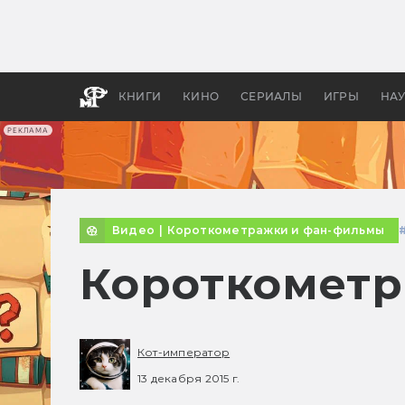
Какие
авгус
апока
детск
КНИГИ
КИНО
СЕРИАЛЫ
ИГРЫ
НА
РЕКЛАМА
Видео
|
Короткометражки и фан-фильмы
Короткометр
Кот-император
13 декабря 2015 г.