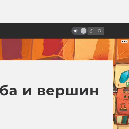
ы»:
Как снимает Гильермо дель
ыло
Торо. Рецепт идеального
монстра
еба и вершин