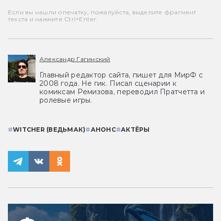
Если вы нашли опечатку, пожалуйста, выделите фрагмент
текста и нажмите Ctrl+Enter.
Александр Гагинский
Главный редактор сайта, пишет для МирФ с
2008 года. Не гик. Писал сценарии к
комиксам Ремизова, переводил Пратчетта и
ролевые игры.
#
WITCHER (ВЕДЬМАК)
#
АНОНС
#
АКТЁРЫ