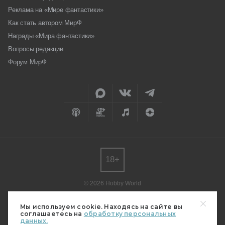
Реклама на «Мире фантастики»
Как стать автором МирФ
Награды «Мира фантастики»
Вопросы редакции
Форум МирФ
18+
© 2026 Hobby World
Любое использование материалов допускается только с согласия
редакции.
Мы используем cookie. Находясь на сайте вы
соглашаетесь на
обработку персональных
Мнение авторов может не совпадать с мнением редакции.
данных.
Свидетельство о регистрации СМИ серия Эл № ФС77-82485