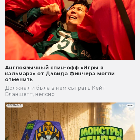
Англоязычный спин-офф «Игры в
кальмара» от Дэвида Финчера могли
отменить
Должна ли была в нем сыграть Кейт
Бланшетт, неясно.
РЕКЛАМА