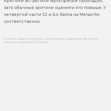
Критики встретили мультфильм прохладно, 
зато обычные зрители оценили его повыше. У 
четвертой части 52 и 6,4 балла на Metacritic 
соответственно.
Если вы нашли опечатку, пожалуйста, выделите фрагмент
текста и нажмите Ctrl+Enter.