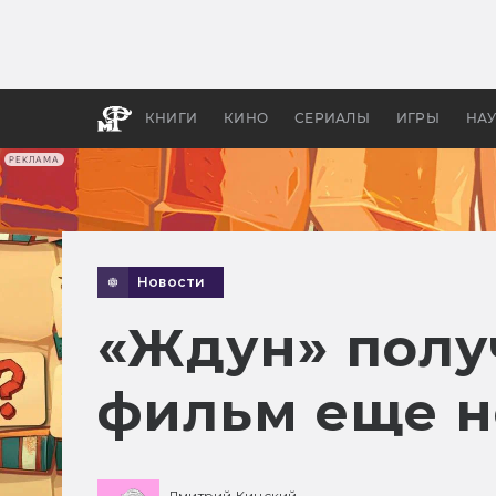
Какие
авгус
апока
детск
КНИГИ
КИНО
СЕРИАЛЫ
ИГРЫ
НА
РЕКЛАМА
Новости
«Ждун» полу
фильм еще 
Дмитрий Кинский