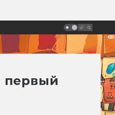
ы»:
ыло
Боди-хоррор: 10 фильмов,
которые помогут понять жанр
я первый