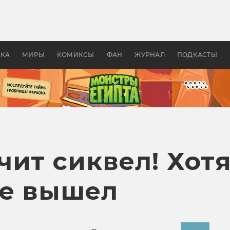
 фильмы смотреть в
Как создавались «Страшил
те 2026? В мире —
фильм, без которого не б
липсис, в России —
бы «Властелина колец»
ие комедии
УКА
МИРЫ
КОМИКСЫ
ФАН
ЖУРНАЛ
ПОДКАСТЫ
чит сиквел! Хот
не вышел