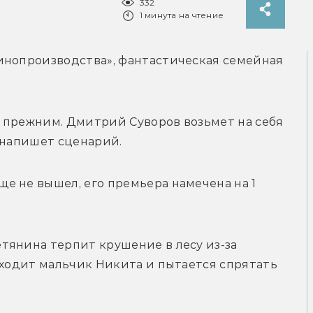
332
1 минута на чтение
инопроизводства», фантастическая семейная 
 прежним. Дмитрий Суворов возьмет на себя 
 напишет сценарий.
 не вышел, его премьера намечена на 1 
тянина терпит крушение в лесу из-за 
аходит мальчик Никита и пытается спрятать 