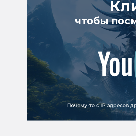
Кл
чтобы пос
Почему-то с IP адресов д