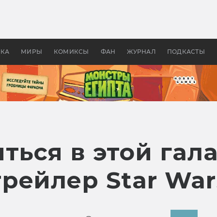
 фильмы смотреть в
Как создавались «Страшил
те 2026? В мире —
фильм, без которого не б
липсис, в России —
бы «Властелина колец»
ие комедии
УКА
МИРЫ
КОМИКСЫ
ФАН
ЖУРНАЛ
ПОДКАСТЫ
ться в этой гал
рейлер Star War