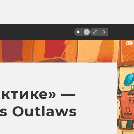
ы»:
«Назад в будущее» vs реальный
ыло
2015 год: где моя летающая
доска?
актике» —
s Outlaws