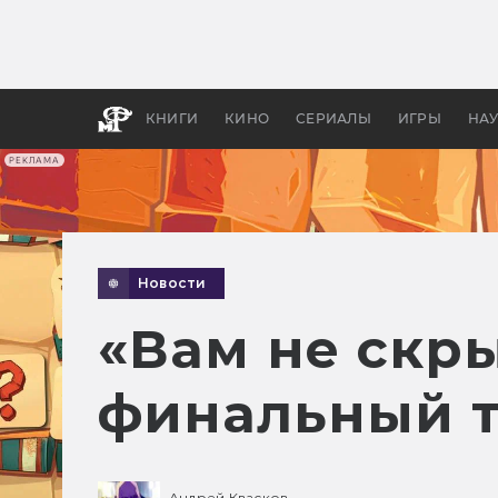
Какие
авгус
апока
детск
КНИГИ
КИНО
СЕРИАЛЫ
ИГРЫ
НА
РЕКЛАМА
Новости
«Вам не скры
финальный т
Андрей Квасков