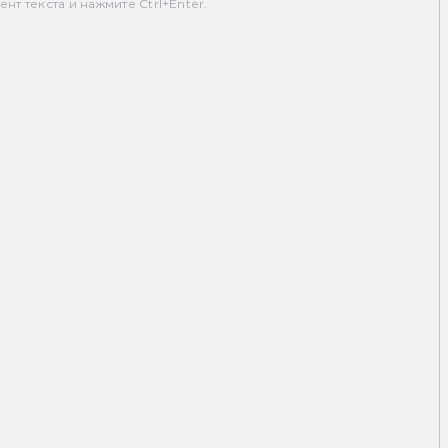
т текста и нажмите Ctrl+Enter.