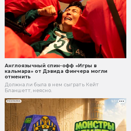
Англоязычный спин-офф «Игры в
кальмара» от Дэвида Финчера могли
отменить
Должна ли была в нем сыграть Кейт
Бланшетт, неясно.
РЕКЛАМА