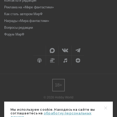
Контакты и редакция
Реклама на «Мире фантастики»
Как стать автором МирФ
Награды «Мира фантастики»
Вопросы редакции
Форум МирФ
18+
© 2026 Hobby World
Любое использование материалов допускается только с согласия
редакции.
Мы используем cookie. Находясь на сайте вы
соглашаетесь на
обработку персональных
Мнение авторов может не совпадать с мнением редакции.
данных.