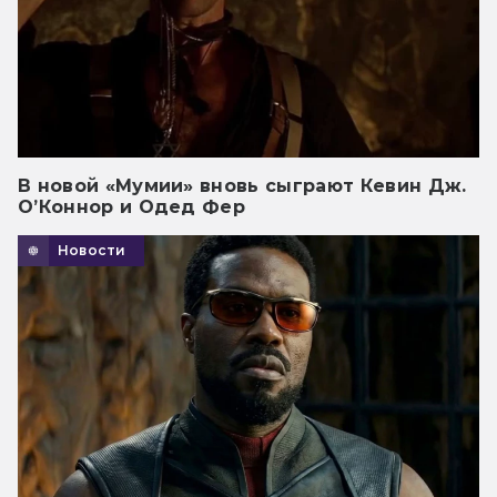
В новой «Мумии» вновь сыграют Кевин Дж.
О’Коннор и Одед Фер
Новости